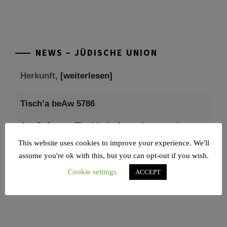
Mit großer Freude teilen wir einige Eindrücke
unseres gestrigen Abends. Jüdische
Menschen unterschiedlicher Generationen,
NEWS – JÜDISCHE UNION
Herkunft,
[weiterlesen]
Tisch’a beAw 5786
Am 9. Aw, an Tisch’a beAw, erinnern wir uns
an die Zerstörung des Ersten und
[weiterlesen]
This website uses cookies to improve your experience. We'll
assume you're ok with this, but you can opt-out if you wish.
Cookie settings
ACCEPT