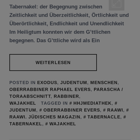
Tabernakel: der Begegnung zwischen
Zeitlichkeit und Überzeitlichkeit, Örtlichkeit und
Überörtlichkeit, Endlichkeit und Unendlichkeit
Im Heiligtum konnten wir dem G’ttlichen
begegnen. Das G’ttliche wird als Ein
WEITERLESEN
POSTED IN
EXODUS
,
JUDENTUM
,
MENSCHEN
,
OBERRABBINER RAPHAEL EVERS
,
PARASCHA /
TORAABSCHNITT
,
RABBINER
,
WAJAKHEL
TAGGED IN
HHJMEDIATHEK
,
JUDENTUM
,
OBERRABBINER EVERS
,
RAAWI
,
RAAWI. JÜDISCHES MAGAZIN
,
TABERNACLE
,
TABERNAKEL
,
WAJAKHEL
Tu be’Aw – das jüdische Fest der Liebe, der
Freundschaft und der Begegnung.