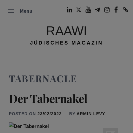
Skip
LinkedIn
Twitter
Youtube
Telegram
Instagram
Facebook
TikTok
Menu
to
content
RAAWI
JÜDISCHES MAGAZIN
TABERNACLE
Der Tabernakel
POSTED ON
23/02/2022
BY
ARMIN LEVY