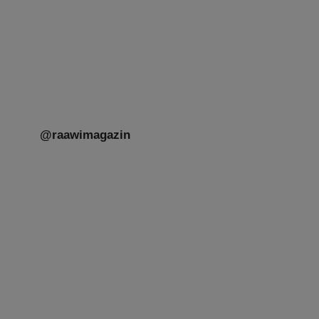
Mit großer Freude teilen wir einige Eindrücke
unseres gestrigen Abends. Jüdische
Menschen unterschiedlicher Generationen,
Herkunft,
[weiterlesen]
@raawimagazin