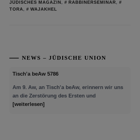
JÜDISCHES MAGAZIN
,
RABBINERSEMINAR
,
TORA
,
WAJAKHEL
NEWS – JÜDISCHE UNION
Tisch’a beAw 5786
Am 9. Aw, an Tisch’a beAw, erinnern wir uns
an die Zerstörung des Ersten und
[weiterlesen]
Tu be’Aw – das jüdische Fest der Liebe, der
Freundschaft und der Begegnung.