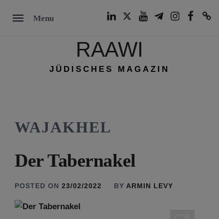
Skip
LinkedIn
Twitter
Youtube
Telegram
Instagram
Facebook
TikTok
Menu
to
content
RAAWI
JÜDISCHES MAGAZIN
WAJAKHEL
Der Tabernakel
POSTED ON
23/02/2022
BY
ARMIN LEVY