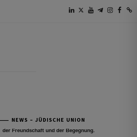
LinkedIn
Twitter
Youtube
Telegram
Instagram
Facebook
TikTok
Tu be’Aw – das jüdische Fest der Liebe,
der Freundschaft und der Begegnung.
Mit großer Freude teilen wir einige
Eindrücke unseres gestrigen Abends.
Jüdische Menschen unterschiedlicher
NEWS – JÜDISCHE UNION
Generationen, Herkunft,
[weiterlesen]
Tisch’a beAw 5786