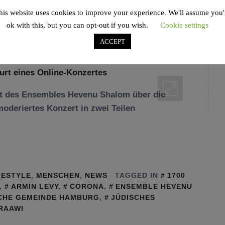
alom: Die lange
his website uses cookies to improve your experience. We'll assume you'
e-Konzertes
ok with this, but you can opt-out if you wish.
Cookie settings
ACCEPT
rt des Ensembles Hevenu Shalom über die
moderiertes Konzert in zwei Teilen
FESTYLE
,
MENSCHEN
,
NEWS
TAGGED IN
1700
,
ARMIN LEVY
,
CORONA
,
ENSEMBLE HEVENU
CHE GEMEINDE HAMBURG
,
JÜDISCHES
RAAWI