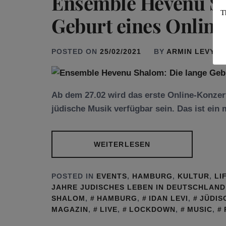
Ensemble Hevenu Sh
T
Geburt eines Onlin
POSTED ON
25/02/2021
BY
ARMIN LEVY
Ab dem 27.02 wird das erste Online-Konze
jüdische Musik verfügbar sein. Das ist ein 
WEITERLESEN
POSTED IN
EVENTS
,
HAMBURG
,
KULTUR
,
LI
JAHRE JUDISCHES LEBEN IN DEUTSCHLAND
SHALOM
,
HAMBURG
,
IDAN LEVI
,
JÜDIS
MAGAZIN
,
LIVE
,
LOCKDOWN
,
MUSIC
,