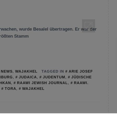
wachen, wurde Besalel übertragen. Er war der
größten Stamm
,
NEWS
,
WAJAKHEL
TAGGED IN
ARIE JOSEF
MBURG
,
JUDAICA
,
JUDENTUM
,
JÜDISCHE
CHKAN
,
RAAWI JEWISH JOURNAL
,
RAAWI.
,
TORA
,
WAJAKHEL