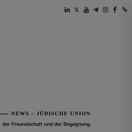
LinkedIn
Twitter
Youtube
Telegram
Instagram
Facebook
TikTok
Tu be’Aw – das jüdische Fest der Liebe,
der Freundschaft und der Begegnung.
Mit großer Freude teilen wir einige
Eindrücke unseres gestrigen Abends.
Jüdische Menschen unterschiedlicher
Generationen, Herkunft,
[weiterlesen]
NEWS – JÜDISCHE UNION
Tisch’a beAw 5786