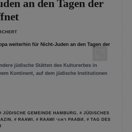
Juden an den Tagen der
fnet
ORCHERT
dere jüdische Stätten des Kulturerbes in
nem Kontinent, auf dem jüdische Institutionen
JÜDISCHE GEMEINDE HAMBURG
,
JÜDISCHES
AZIN
,
RAAWI
,
RAAWI ראווי РААВИ
,
TAG DES
R