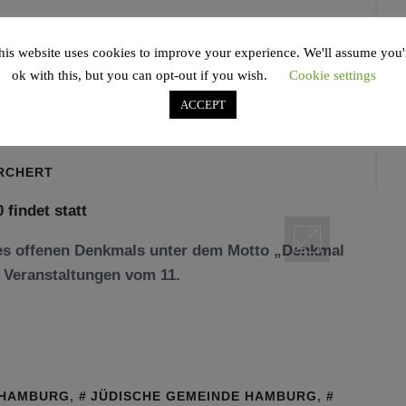
his website uses cookies to improve your experience. We'll assume you'
fenen Denkmals 2020
ok with this, but you can opt-out if you wish.
Cookie settings
ACCEPT
ORCHERT
 des offenen Denkmals unter dem Motto „Denkmal
 Veranstaltungen vom 11.
HAMBURG
,
JÜDISCHE GEMEINDE HAMBURG
,