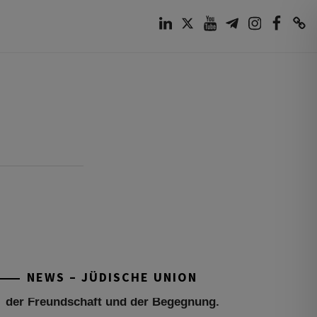
LinkedIn
Twitter
Youtube
Telegram
Instagram
Facebook
TikTok
Tu be’Aw – das jüdische Fest der Liebe,
der Freundschaft und der Begegnung.
Mit großer Freude teilen wir einige
Eindrücke unseres gestrigen Abends.
Jüdische Menschen unterschiedlicher
NEWS – JÜDISCHE UNION
Generationen, Herkunft,
[weiterlesen]