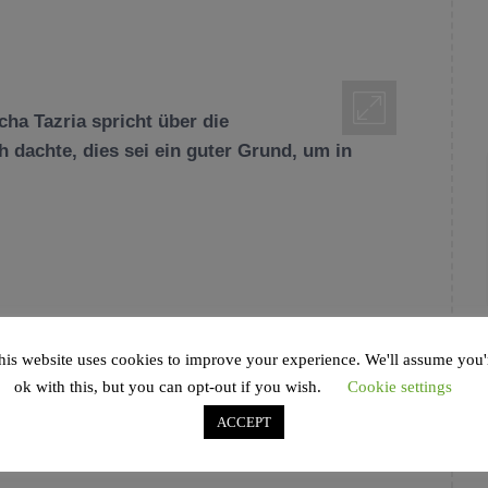
 Tazria spricht über die
h dachte, dies sei ein guter Grund, um in
BBINER RAPHAEL EVERS
,
RABBINER
,
TAHARAT
JUDENTUM
,
JÜDISCHES MAGAZIN
,
NIDDA
,
his website uses cookies to improve your experience. We'll assume you'
H-WEIJEL
,
RAAWI
,
REINHEIT
,
TAHARAT
ok with this, but you can opt-out if you wish.
Cookie settings
ACCEPT