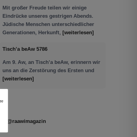
Tisch’a beAw 5786
Am 9. Aw, an Tisch’a beAw, erinnern wir
uns an die Zerstörung des Ersten und
[weiterlesen]
re
@raawimagazin