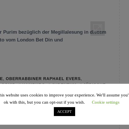
ür Purim bezüglich der Megillalesung in diesem
lito vom London Bet Din und
GE
,
OBERRABBINER RAPHAEL EVERS
,
COVID
,
HAMBURG
,
JUDENTUM
,
JÜDISCHE
G
,
OBERRABBINER EVERS
,
PURIM
,
RAAWI.
his website uses cookies to improve your experience. We'll assume you'
ok with this, but you can opt-out if you wish.
Cookie settings
ACCEPT