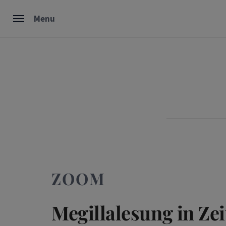
Skip
Menu
to
content
ZOOM
Megillalesung in Ze