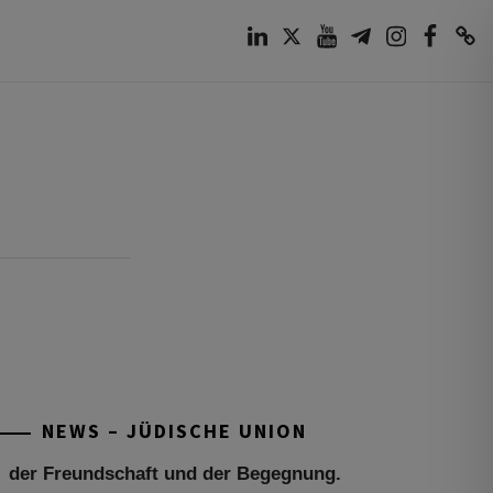
LinkedIn
Twitter
Youtube
Telegram
Instagram
Facebook
TikTok
Tu be’Aw – das jüdische Fest der Liebe,
der Freundschaft und der Begegnung.
Mit großer Freude teilen wir einige
Eindrücke unseres gestrigen Abends.
Jüdische Menschen unterschiedlicher
NEWS – JÜDISCHE UNION
Generationen, Herkunft,
[weiterlesen]