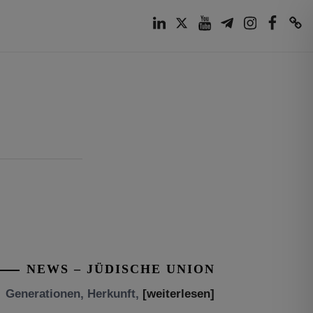
LinkedIn
Twitter
Youtube
Telegram
Instagram
Facebook
TikTok
NEWS – JÜDISCHE UNION
Tisch’a beAw 5786