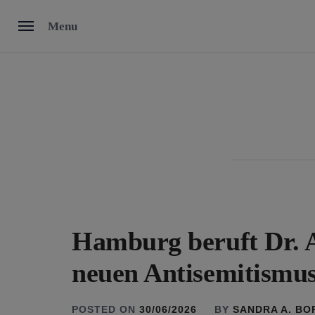
Skip
Menu
to
content
Hamburg beruft Dr. A
neuen Antisemitismu
POSTED ON
30/06/2026
BY
SANDRA A. B