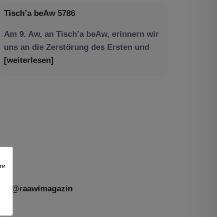
Am 9. Aw, an Tisch’a beAw, erinnern wir
uns an die Zerstörung des Ersten und
[weiterlesen]
Tu be’Aw – das jüdische Fest der Liebe,
der Freundschaft und der Begegnung.
Mit großer Freude teilen wir einige
Eindrücke unseres gestrigen Abends.
Jüdische Menschen unterschiedlicher
Generationen, Herkunft,
[weiterlesen]
re
@raawimagazin