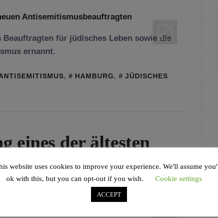
 Beauftragten für jüdisches Leben sowie die
ismus ernannt.
ANTISEMITISMUS
,
HAMBURG
,
JÜDISCHES
 eines der ältesten
der Welt
his website uses cookies to improve your experience. We'll assume you'
ok with this, but you can opt-out if you wish.
Cookie settings
ORCHERT
ACCEPT