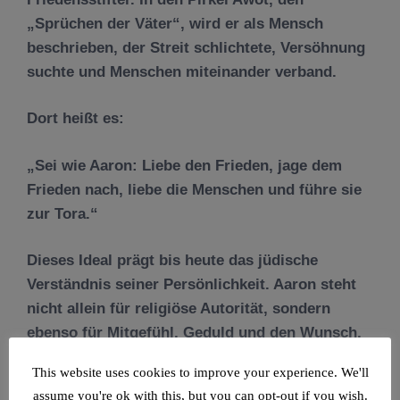
„Sprüchen der Väter“, wird er als Mensch
beschrieben, der Streit schlichtete, Versöhnung
suchte und Menschen miteinander verband.
Dort heißt es:
„Sei wie Aaron: Liebe den Frieden, jage dem
Frieden nach, liebe die Menschen und führe sie
zur Tora.“
Dieses Ideal prägt bis heute das jüdische
Verständnis seiner Persönlichkeit. Aaron steht
nicht allein für religiöse Autorität, sondern
ebenso für Mitgefühl, Geduld und den Wunsch,
Gemeinschaft zu stärken.
This website uses cookies to improve your experience. We'll
assume you're ok with this, but you can opt-out if you wish.