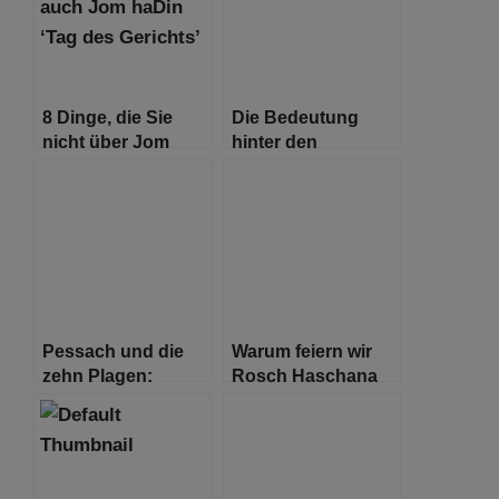
8 Dinge, die Sie
Die Bedeutung
nicht über Jom
hinter den
Kippur wussten
verschiedenen
jüdischen Hüten
Pessach und die
Warum feiern wir
zehn Plagen:
Rosch Haschana
Bedeutung,
zwei Tage lang?
Geschichte und
Relevanz für
unsere Zeit