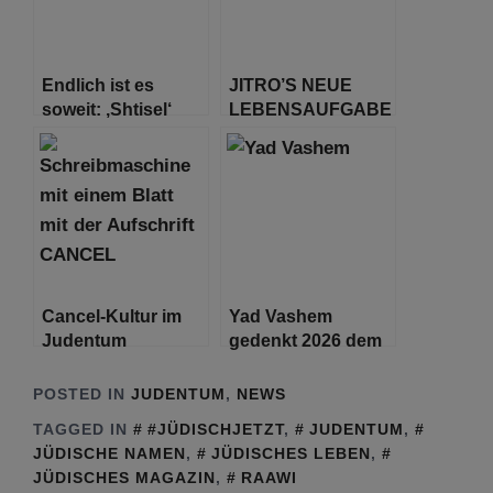
Endlich ist es
JITRO’S NEUE
soweit: ‚Shtisel‘
LEBENSAUFGABE
Staffel 3 hat einen
Trailer
Cancel-Kultur im
Yad Vashem
Judentum
gedenkt 2026 dem
Holocaust: Im
Zeichen der
POSTED IN
JUDENTUM
,
NEWS
jüdischen Familie
TAGGED IN
#JÜDISCHJETZT
,
JUDENTUM
,
JÜDISCHE NAMEN
,
JÜDISCHES LEBEN
,
JÜDISCHES MAGAZIN
,
RAAWI