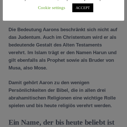
Aaron in den drei abrahamitischen
Cookie settings
ACCEPT
Religionen
Die Bedeutung Aarons beschränkt sich nicht auf
das Judentum. Auch im Christentum wird er als
bedeutende Gestalt des Alten Testaments
verehrt. Im Islam trägt er den Namen Harun und
gilt ebenfalls als Prophet sowie als Bruder von
Musa, also Mose.
Damit gehört Aaron zu den wenigen
Persönlichkeiten der Bibel, die in allen drei
abrahamitischen Religionen eine wichtige Rolle
spielen und bis heute religiös verehrt werden.
Ein Name, der bis heute beliebt ist