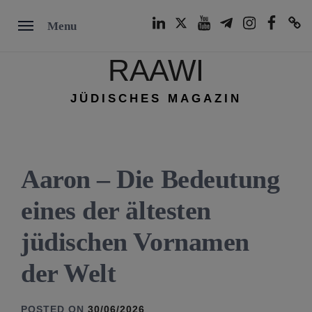
Skip
LinkedIn
Twitter
Youtube
Telegram
Instagram
Facebook
TikTok
Menu
to
content
RAAWI
JÜDISCHES MAGAZIN
Aaron – Die Bedeutung
eines der ältesten
jüdischen Vornamen
der Welt
POSTED ON
30/06/2026