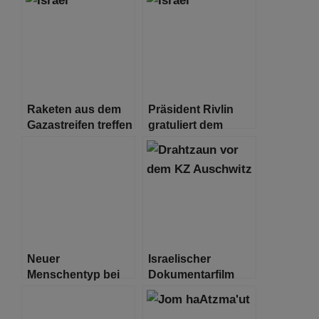
Raketen aus dem
Präsident Rivlin
Gazastreifen treffen
gratuliert dem
Tel Aviv
gewählten
Präsidenten Isaac
Herzog
Neuer
Israelischer
Menschentyp bei
Dokumentarfilm
Ausgrabungen in
schildert die reale
Israel entdeckt
Beziehung