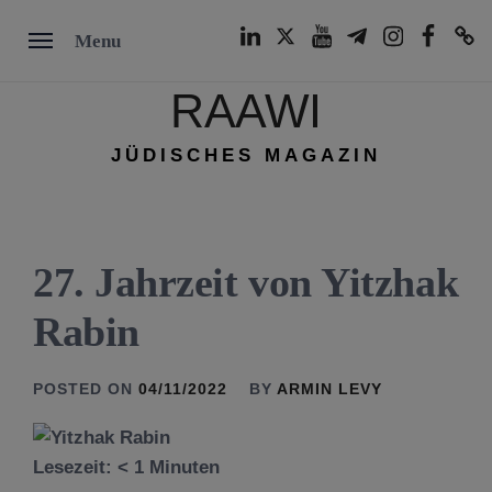
Skip
LinkedIn
Twitter
Youtube
Telegram
Instagram
Facebook
TikTok
Menu
to
content
RAAWI
JÜDISCHES MAGAZIN
27. Jahrzeit von Yitzhak
Rabin
POSTED ON
04/11/2022
BY
ARMIN LEVY
Lesezeit:
< 1
Minuten