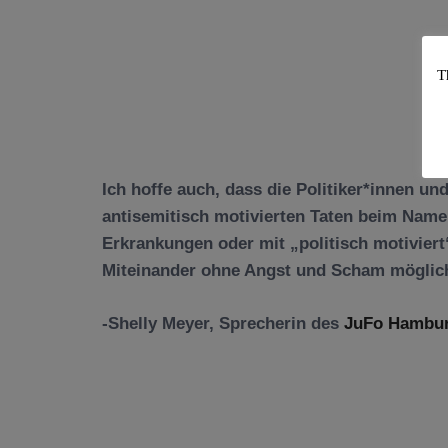
T
Ich hoffe auch, dass die Politiker*innen un
antisemitisch motivierten Taten beim Nam
Erkrankungen oder mit „politisch motiviert
Miteinander ohne Angst und Scham möglic
-Shelly Meyer, Sprecherin des
JuFo Hambu