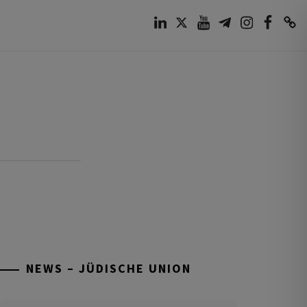
LinkedIn
Twitter
Youtube
Telegram
Instagram
Facebook
TikTok
NEWS – JÜDISCHE UNION
Tisch’a beAw 5786