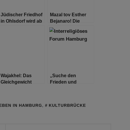
Jüdischer Friedhof
Mazal tov Esther
in Ohlsdorf wird ab
Bejanaro! Die
Mitte 2021 saniert
Geschichte einer
Kämpferin
Wajakhel: Das
„Suche den
Gleichgewicht
Frieden und
verfolge ihn!“ –
Friedensgebet des
Interreligiösen
LEBEN IN HAMBURG
,
KULTURBRÜCKE
Forums Hamburg