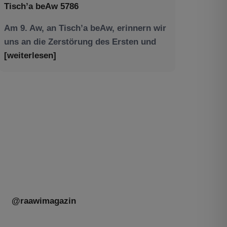
Am 9. Aw, an Tisch’a beAw, erinnern wir
uns an die Zerstörung des Ersten und
[weiterlesen]
Tu be’Aw – das jüdische Fest der Liebe,
der Freundschaft und der Begegnung.
Mit großer Freude teilen wir einige
Eindrücke unseres gestrigen Abends.
Jüdische Menschen unterschiedlicher
Generationen, Herkunft,
[weiterlesen]
@raawimagazin