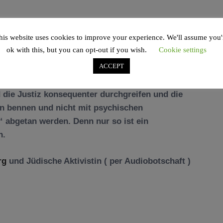
his website uses cookies to improve your experience. We'll assume you'
ok with this, but you can opt-out if you wish.
Cookie settings
ACCEPT
d die Justiz konsequenter durchgreifen und die
en bennen und nicht mit psychischen
“ abgetan werden. Denn nur so ist ein
h.
rg
und Jüdische Aktivistin ( per Audiobotschaft )