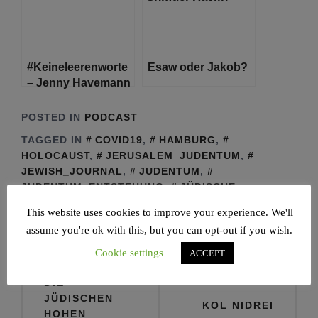
#Keineleerenworte
Esaw oder Jakob?
– Jenny Havemann
im Interview mit
Raawi – Jüdisches
POSTED IN
PODCAST
Magazin
TAGGED IN
COVID19
,
HAMBURG
,
HOLOCAUST
,
JERUSALEM_JUDENTUM
,
JEWISH_JOURNAL
,
JUDENTUM
,
JUDENTUM_ENTSTEHUNG
,
JÜDISCHE
GEMEINDE HAMBURG
,
JÜDISCHES LEBEN
,
This website uses cookies to improve your experience. We'll
RAAWI ראווי РААВИ
,
assume you're ok with this, but you can opt-out if you wish.
RAAWI:JÜDISCHES_MAGAZIN
Cookie settings
ACCEPT
Beitragsnavigation
DIE
JÜDISCHEN
KOL NIDREI
HOHEN