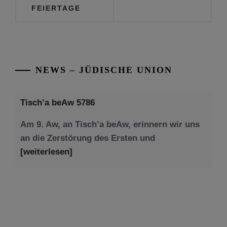
FEIERTAGE
NEWS – JÜDISCHE UNION
Tisch’a beAw 5786
Am 9. Aw, an Tisch’a beAw, erinnern wir uns
an die Zerstörung des Ersten und
[weiterlesen]
Tu be’Aw – das jüdische Fest der Liebe, der
Freundschaft und der Begegnung.
Mit großer Freude teilen wir einige Eindrücke
unseres gestrigen Abends. Jüdische