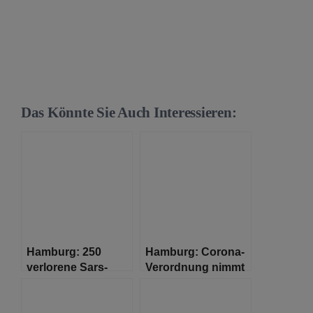
Das Könnte Sie Auch Interessieren:
Hamburg: 250
Hamburg: Corona-
verlorene Sars-
Verordnung nimmt
Cov2-Laborproben
neue Regelungen
für tradierte
Volksfeste und