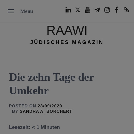
Skip
LinkedIn
Twitter
Youtube
Telegram
Instagram
Facebook
TikTok
Menu
to
content
RAAWI
JÜDISCHES MAGAZIN
Die zehn Tage der
Umkehr
POSTED ON
28/09/2020
BY
SANDRA A. BORCHERT
Lesezeit:
< 1
Minuten