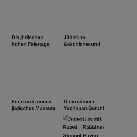
Prostitution auf
Die jüdischen
Jüdische
hohen Feiertage
Geschichte und
Gegenwart in
Deutschland –
Heute eröffnet die
neue
Dauerausstellung
im Jüdischen
Museum Berlin
Frankfurts neues
Oberrabbiner
jüdisches Museum
Yochanan Gurani
holt Anne Franks
von Chulon Israel
vergessene
besucht Hamburg
Wurzeln in die
Stadt zurück