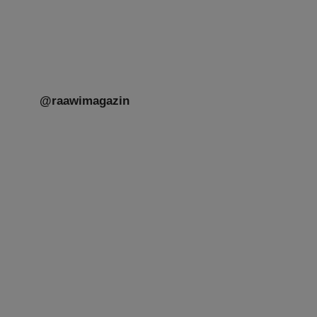
Menschen unterschiedlicher Generationen,
Herkunft,
[weiterlesen]
@raawimagazin