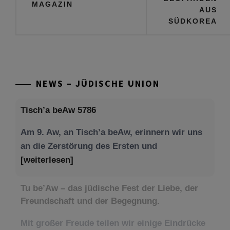
MAGAZIN
AUS
SÜDKOREA
NEWS – JÜDISCHE UNION
Tisch’a beAw 5786
Am 9. Aw, an Tisch’a beAw, erinnern wir uns
an die Zerstörung des Ersten und
[weiterlesen]
Tu be’Aw – das jüdische Fest der Liebe, der
Freundschaft und der Begegnung.
Mit großer Freude teilen wir einige Eindrücke