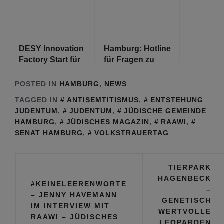
Synagoge
DESY Innovation
Hamburg: Hotline
Factory Start für
für Fragen zu
integriertes
Wirtschaftshilfen
Technologie- und
POSTED IN
HAMBURG
,
NEWS
Gründerzentrum
TAGGED IN
ANTISEMTITISMUS
,
ENTSTEHUNG
JUDENTUM
,
JUDENTUM
,
JÜDISCHE GEMEINDE
HAMBURG
,
JÜDISCHES MAGAZIN
,
RAAWI
,
SENAT HAMBURG
,
VOLKSTRAUERTAG
Beitragsnavigation
TIERPARK
HAGENBECK
#KEINELEERENWORTE
–
– JENNY HAVEMANN
GENETISCH
IM INTERVIEW MIT
WERTVOLLE
RAAWI – JÜDISCHES
LEOPARDEN