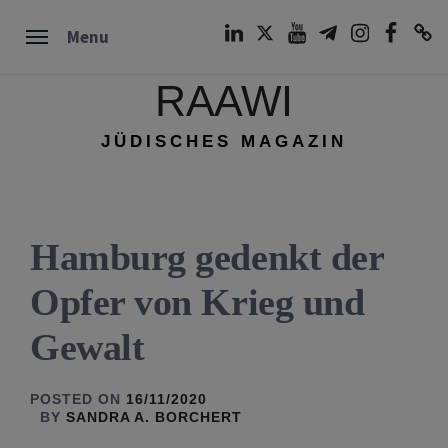
Skip
LinkedIn
Twitter
Youtube
Telegram
Instagram
Facebook
TikTok
Menu
to
content
RAAWI
JÜDISCHES MAGAZIN
Hamburg gedenkt der
Opfer von Krieg und
Gewalt
POSTED ON
16/11/2020
BY
SANDRA A. BORCHERT