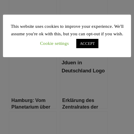
erstmals
zusammen
This website uses cookies to improve your experience. We'll
assume you're ok with this, but you can opt-out if you wish.
17. Hamburger
Hamburg: Mit dem
Cookie settings
Familientag am 29.
digitalen
ACCEPT
August 2020
Ferienpass auf in
die Herbstferien!
Hamburg: Vom
Erklärung des
Planetarium über
Zentralrates der
die Hansestadt
Juden in
blicken ab heute
Deutschland nach
wieder möglich
Angriff vor
Hamburger