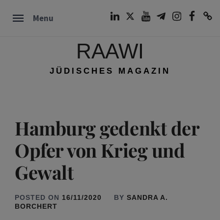
Skip
LinkedIn
Twitter
Youtube
Telegram
Instagram
Facebook
TikTok
Menu
to
content
RAAWI
JÜDISCHES MAGAZIN
Hamburg gedenkt der
Opfer von Krieg und
Gewalt
POSTED ON
16/11/2020
BY
SANDRA A.
BORCHERT