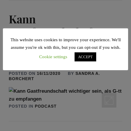
Kann
Gastfreundschaft
This website uses cookies to improve your experience. We'll
wichtiger sein, als G-tt
assume you're ok with this, but you can opt-out if you wish.
zu empfangen
Cookie settings
ACCEPT
POSTED ON
16/11/2020
BY
SANDRA A.
BORCHERT
POSTED IN
PODCAST