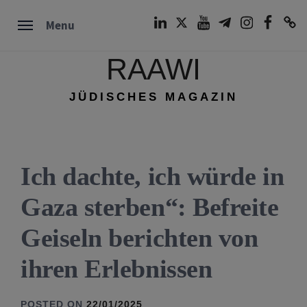
Skip
LinkedIn
Twitter
Youtube
Telegram
Instagram
Facebook
TikTok
Menu
to
content
RAAWI
JÜDISCHES MAGAZIN
Ich dachte, ich würde in
Gaza sterben“: Befreite
Geiseln berichten von
ihren Erlebnissen
POSTED ON
22/01/2025