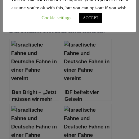
assume you're ok with this, but you can opt-out if you wish.
Cookie settings
ACCEPT
Das Könnte Sie Auch Interessieren:
Ben Bright – „Jetzt
IDF befreit vier
müssen wir mehr
Geiseln
denn je aufstehen!
Wir schreiben das
Jahr 2023, nicht
1933.“