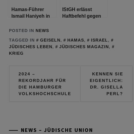
Hamas-Führer
IStGH erlässt
Ismail Haniyeh in
Haftbefehl gegen
Teheran getötet
Netanjahu und
Gallant wegen
POSTED IN
NEWS
angeblicher
TAGGED IN
GEISELN
,
HAMAS
,
ISRAEL
,
Kriegsverbrechen
JÜDISCHES LEBEN
,
JÜDISCHES MAGAZIN
,
im Gazastreifen
KRIEG
Beitragsnavigation
2024 –
KENNEN SIE
REKORDJAHR FÜR
EIGENTLICH:
DIE HAMBURGER
DR. GISELLA
VOLKSHOCHSCHULE
PERL?
NEWS – JÜDISCHE UNION