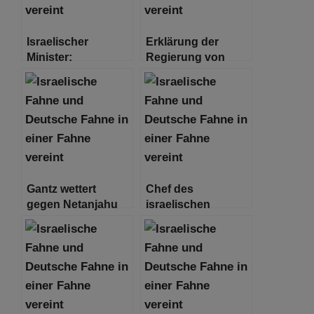
Israelischer
Erklärung der
Minister:
Regierung von
„Vorübergehende
Israel
Waffenruhe“ im
Gegenzug für
Geiseln wird
stattfinden
Gantz wettert
Chef des
gegen Netanjahu
israelischen
und kritisiert
Militärgeheimdienstes
„fabrizierte
tritt zurück
Streitigkeiten“ mit
den USA