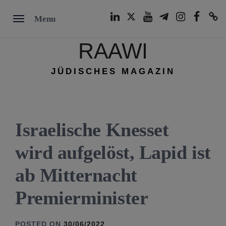
Skip
LinkedIn
Twitter
Youtube
Telegram
Instagram
Facebook
TikTok
Menu
to
content
RAAWI
JÜDISCHES MAGAZIN
Israelische Knesset
wird aufgelöst, Lapid ist
ab Mitternacht
Premierminister
POSTED ON
30/06/2022