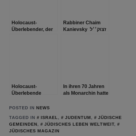
Emiraten
Kanzlerin in Israel
Holocaust-
Rabbiner Chaim
Überlebender, der
Kanievsky זצוק׳׳ל
sich selbst „Der
stirbt im Alter von
glücklichste
94 Jahren
Mensch auf Erden“
nannte, stirbt mit
101 Jahren
Holocaust-
In ihren 70 Jahren
Überlebende
als Monarchin hatte
wiedervereint mit
Königin Elisabeth
Tochter, die sie
wenig Zeit für die
POSTED IN
NEWS
vorher nie treffen
Juden
TAGGED IN
ISRAEL
,
JUDENTUM
,
JÜDISCHE
konnte
GEMEINDEN
,
JÜDISCHES LEBEN WELTWEIT
,
JÜDISCHES MAGAZIN