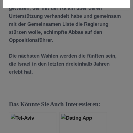
Terrorunterstützer. Netanjahu sei der erste
gewesen, der mit der Ra’am über deren
Unterstützung verhandelt habe und gemeinsam
mit der Gemeinsamen Liste die Regierung
stürzen wolle, schimpfte Abbas auf den
Oppositionsführer.
Die nächsten Wahlen werden die fünften sein,
die Israel in den letzten dreieinhalb Jahren
erlebt hat.
Das Könnte Sie Auch Interessieren: