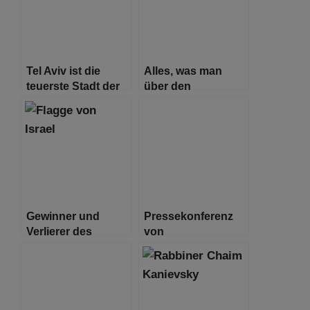
Tel Aviv ist die
Alles, was man
teuerste Stadt der
über den
Welt und überholt
israelischen
damit Paris
„Tinder-
Schwindler“ Simon
Leviev wissen
muss
Gewinner und
Pressekonferenz
Verlierer des
von
historischen
Bundeskanzlerin
Vertrags zwischen
Merkel und
Israel und den
Premierminister
Vereinigten
Bennett zum
Arabischen
Besuch der