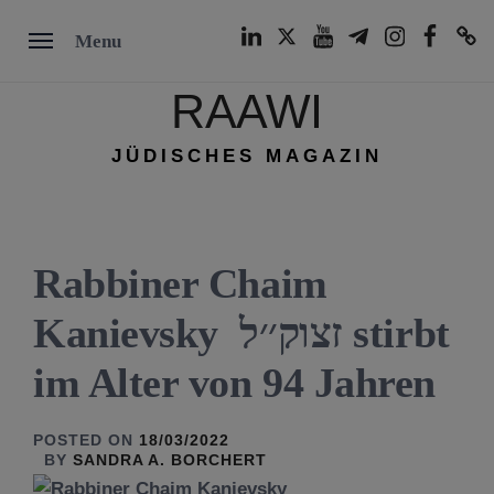
Skip
LinkedIn
Twitter
Youtube
Telegram
Instagram
Facebook
TikTok
Menu
to
content
RAAWI
JÜDISCHES MAGAZIN
Rabbiner Chaim
Kanievsky זצוק׳׳ל stirbt
im Alter von 94 Jahren
POSTED ON
18/03/2022
BY
SANDRA A. BORCHERT