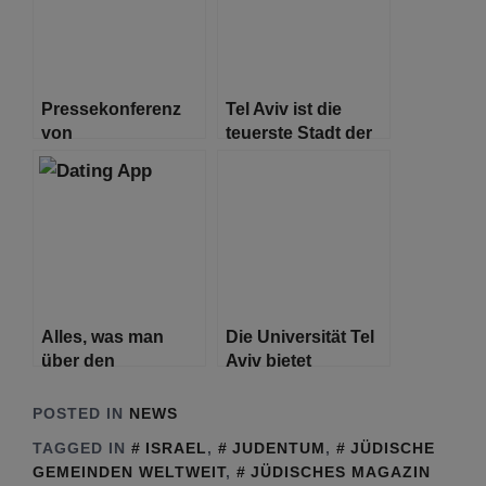
Schuldigkeit
Pressekonferenz
Tel Aviv ist die
von
teuerste Stadt der
Bundeskanzlerin
Welt und überholt
Merkel und
damit Paris
Premierminister
Bennett zum
Besuch der
Kanzlerin in Israel
Alles, was man
Die Universität Tel
über den
Aviv bietet
israelischen
Stipendien für
„Tinder-
ukrainische
POSTED IN
NEWS
Schwindler“ Simon
geflüchtete
TAGGED IN
ISRAEL
,
JUDENTUM
,
JÜDISCHE
Leviev wissen
Studenten und
GEMEINDEN WELTWEIT
,
JÜDISCHES MAGAZIN
muss
Forscher an