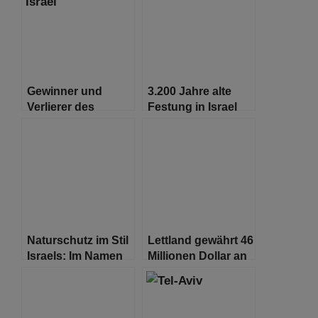
Gewinner und
3.200 Jahre alte
Verlierer des
Festung in Israel
historischen
gefunden
Vertrags zwischen
Israel und den
Vereinigten
Arabischen
Emiraten
Naturschutz im Stil
Lettland gewährt 46
Israels: Im Namen
Millionen Dollar an
der Tora
Holocaust-
Restitution,
bestreitet aber