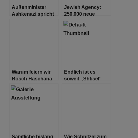
Außenminister
Jewish Agency:
Ashkenazi spricht
250.000 neue
mit Scheich
Einwanderer in den
Abdullah bin Zayed
nächsten 5 Jahren
Warum feiern wir
Endlich ist es
Rosch Haschana
soweit: ‚Shtisel‘
zwei Tage lang?
Staffel 3 hat einen
Trailer
Sämtliche bislang
Wie Schnitzel zum