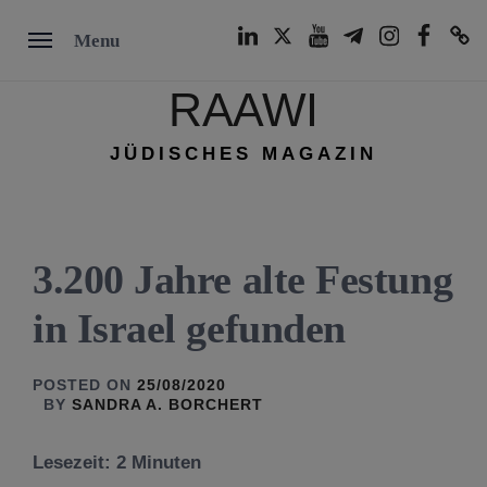
Skip
LinkedIn
Twitter
Youtube
Telegram
Instagram
Facebook
TikTok
Menu
to
content
RAAWI
JÜDISCHES MAGAZIN
3.200 Jahre alte Festung
in Israel gefunden
POSTED ON
25/08/2020
BY
SANDRA A. BORCHERT
Lesezeit:
2
Minuten