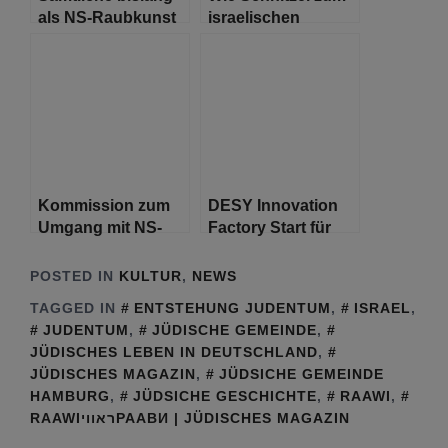
als NS-Raubkunst
israelischen
identifizierten
Grundnahrungsmittel
Werke aus dem
wurde
Kunstfund Gurlitt
restituiert
Kommission zum
DESY Innovation
Umgang mit NS-
Factory Start für
belasteten
integriertes
Straßennamen tritt
Technologie- und
POSTED IN
KULTUR
,
NEWS
erstmals
Gründerzentrum
TAGGED IN
ENTSTEHUNG JUDENTUM
,
ISRAEL
,
zusammen
JUDENTUM
,
JÜDISCHE GEMEINDE
,
JÜDISCHES LEBEN IN DEUTSCHLAND
,
JÜDISCHES MAGAZIN
,
JÜDSICHE GEMEINDE
HAMBURG
,
JÜDSICHE GESCHICHTE
,
RAAWI
,
RAAWIראוויРААВИ | JÜDISCHES MAGAZIN