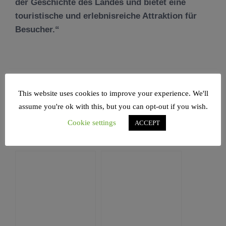
der Geschichte des Landes und bietet eine
touristische und erlebnisreiche Attraktion für
Besucher.“
This website uses cookies to improve your experience. We'll
assume you're ok with this, but you can opt-out if you wish.
© Israelische Altertumsbehörde
Cookie settings
ACCEPT
Das Könnte Sie Auch Interessieren: