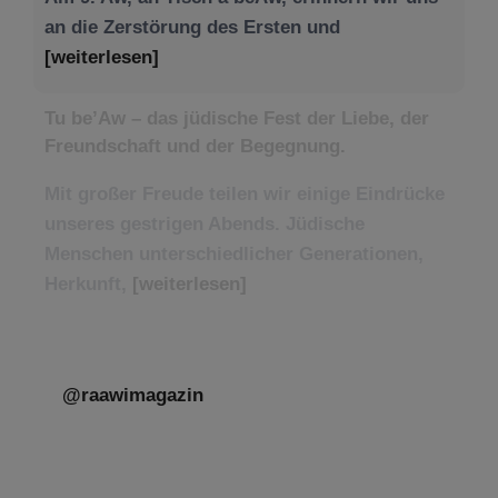
an die Zerstörung des Ersten und
[weiterlesen]
Tu be’Aw – das jüdische Fest der Liebe, der
Freundschaft und der Begegnung.
Mit großer Freude teilen wir einige Eindrücke
unseres gestrigen Abends. Jüdische
Menschen unterschiedlicher Generationen,
Herkunft,
[weiterlesen]
@raawimagazin