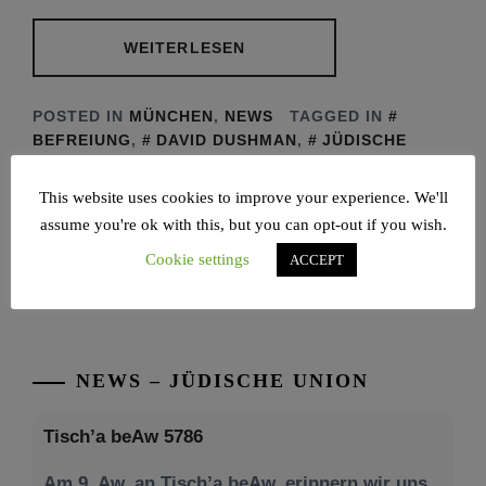
WEITERLESEN
POSTED IN
MÜNCHEN
,
NEWS
TAGGED IN
BEFREIUNG
,
DAVID DUSHMAN
,
JÜDISCHE
GEMEINDE MÜNCHEN
,
JÜDISCHES LEBEN IN
DEUTSCHLAND
,
RAAWI. JÜDISCHES MAGAZIN
,
This website uses cookies to improve your experience. We'll
SHOAH
assume you're ok with this, but you can opt-out if you wish.
Cookie settings
ACCEPT
NEWS – JÜDISCHE UNION
Tisch’a beAw 5786
Am 9. Aw, an Tisch’a beAw, erinnern wir uns