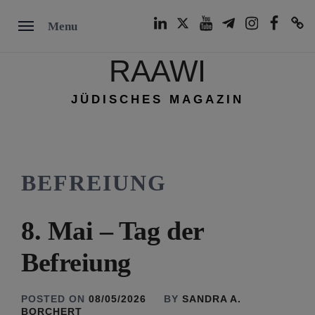
Skip
LinkedIn
Twitter
Youtube
Telegram
Instagram
Facebook
TikTok
Menu
to
content
RAAWI
JÜDISCHES MAGAZIN
BEFREIUNG
8. Mai – Tag der
Befreiung
POSTED ON
08/05/2026
BY
SANDRA A.
BORCHERT