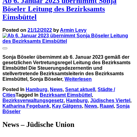
Ab 6. Januar 2023 übernimmt Sonja
Böseler Leitung des Bezirksamts
Eimsbüttel
Posted on
21/12/2022
by
Armin Levy
Sonja Böseler übernimmt ab 6. Januar 2023 gemäß der
gesetzlichen Vertretungsregel Leitung des Bezirksamts
Eimsbüttel Die Steuerungsdezernentin und
stellvertretende Bezirksamtsleiterin des Bezirksamts
Eimsbüttel, Sonja Böseler,
Weiterlesen
Posted In
Hamburg
,
News
,
Senat aktuell
,
Städte /
Cities
Tagged In
Bezirksamt Eimsbüttel
,
Bezirksverwaltungsgesetz
,
Hamburg
,
Jüdisches Viertel
,
Katharina Fegebank
,
Kay Gätgens
,
News
,
Raawi
,
Sonja
Böseler
News – Jüdische Union