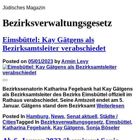
Jüdisches Magazin
Bezirksverwaltungsgesetz
Eimsbüttel: Kay Gätgens als
Bezirksamtsleiter verabschiedet
Posted on
05/01/2023
by
Armin Levy
Bezirkssenatorin Katharina Fegebank hat Kay Gätgens
als Bezirksamtsleiter des Bezirks Eimsbüttel offiziell im
Rathaus verabschiedet. Seine Amtszeit endet am 5.
Januar. Gätgens stand dem Bezirksamt
Weiterlesen
Posted In
Hamburg
,
News
,
Senat aktuell
,
Städte /
Cities
Tagged In
Bezirksverwaltungsgesetz
,
Eimsbüttel
,
Katharina Fegebank
,
Kay Gätgens
,
Sonja Böseler