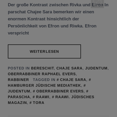
Der große Kontrast zwischen Rivka und Efron In
parschat Chajee Sara bemerken wir einen
enormen Kontrast hinsichtlich der
Persönlichkeit von Efron und Riwka. Efron
verspricht
WEITERLESEN
POSTED IN
BERESCHIT
,
CHAJE SARA
,
JUDENTUM
,
OBERRABBINER RAPHAEL EVERS
,
RABBINER
TAGGED IN
CHAJE SARA
,
HAMBURGER JÜDISCHE MEDIATHEK
,
JUDENTUM
,
OBERRABBINER EVERS
,
PARASCHA
,
RAAWI
,
RAAWI. JÜDISCHES
MAGAZIN
,
TORA
Tu be’Aw – das jüdische Fest der Liebe, der