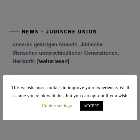
Freundschaft und der Begegnung.
Mit großer Freude teilen wir einige Eindrücke
unseres gestrigen Abends. Jüdische
NEWS – JÜDISCHE UNION
Menschen unterschiedlicher Generationen,
Herkunft,
[weiterlesen]
Tisch’a beAw 5786
Am 9. Aw, an Tisch’a beAw, erinnern wir uns
an die Zerstörung des Ersten und
[weiterlesen]
This website uses cookies to improve your experience. We'll
assume you're ok with this, but you can opt-out if you wish.
Cookie settings
ACCEPT