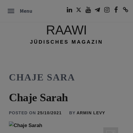
Skip
LinkedIn
Twitter
Youtube
Telegram
Instagram
Facebook
TikTok
Menu
to
content
RAAWI
JÜDISCHES MAGAZIN
CHAJE SARA
Chaje Sarah
POSTED ON
25/10/2021
BY
ARMIN LEVY