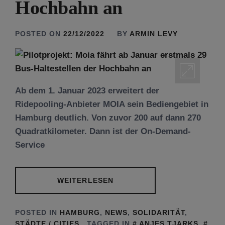
Hochbahn an
POSTED ON
22/12/2022
BY
ARMIN LEVY
Ab dem 1. Januar 2023 erweitert der
Ridepooling-Anbieter MOIA sein Bediengebiet in
Hamburg deutlich. Von zuvor 200 auf dann 270
Quadratkilometer. Dann ist der On-Demand-
Service
WEITERLESEN
POSTED IN
HAMBURG
,
NEWS
,
SOLIDARITÄT
,
STÄDTE / CITIES
TAGGED IN
ANJES TJARKS
,