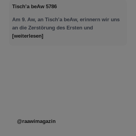
Am 9. Aw, an Tisch’a beAw, erinnern wir uns
an die Zerstörung des Ersten und
[weiterlesen]
Tu be’Aw – das jüdische Fest der Liebe, der
Freundschaft und der Begegnung.
Mit großer Freude teilen wir einige Eindrücke
unseres gestrigen Abends. Jüdische
Menschen unterschiedlicher Generationen,
Herkunft,
[weiterlesen]
@raawimagazin