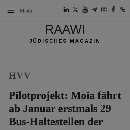
Skip
LinkedIn
Twitter
Youtube
Telegram
Instagram
Facebook
TikTok
Menu
to
content
RAAWI
JÜDISCHES MAGAZIN
HVV
Pilotprojekt: Moia fährt
ab Januar erstmals 29
Bus-Haltestellen der