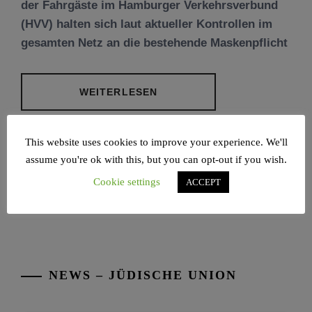
der Fahrgäste im Hamburger Verkehrsverbund
(HVV) halten sich laut aktueller Kontrollen im
gesamten Netz an die bestehende Maskenpflicht
WEITERLESEN
POSTED IN
HAMBURG
,
NEWS
TAGGED IN
This website uses cookies to improve your experience. We'll
CORONA
,
HAMBURG
,
HVV
,
JUDENTUM
,
assume you're ok with this, but you can opt-out if you wish.
JÜDISCHES MAGAZIN
,
RAAWI
Cookie settings
ACCEPT
NEWS – JÜDISCHE UNION
Tisch’a beAw 5786