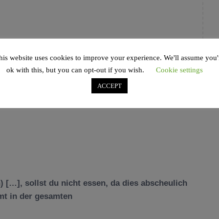
his website uses cookies to improve your experience. We'll assume you'
ok with this, but you can opt-out if you wish.
Cookie settings
ACCEPT
 […], sollst du nicht essen, da dies abscheulich
mt in der gesamten