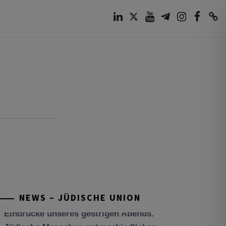
LinkedIn
Twitter
Youtube
Telegram
Instagram
Facebook
TikTok
NEWS – JÜDISCHE UNION
Tisch’a beAw 5786