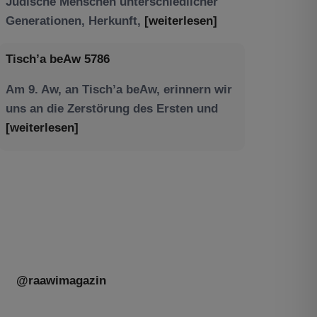
Am 9. Aw, an Tisch’a beAw, erinnern wir
uns an die Zerstörung des Ersten und
[weiterlesen]
Tu be’Aw – das jüdische Fest der Liebe,
der Freundschaft und der Begegnung.
Mit großer Freude teilen wir einige
Eindrücke unseres gestrigen Abends.
Jüdische Menschen unterschiedlicher
Generationen, Herkunft,
[weiterlesen]
@raawimagazin