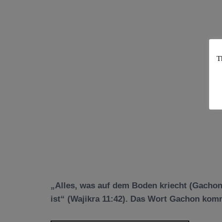
T
„Alles, was auf dem Boden kriecht (Gachon)
ist“ (Wajikra 11:42). Das Wort Gachon kom