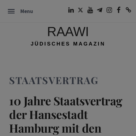
Skip
LinkedIn
Twitter
Youtube
Telegram
Instagram
Facebook
TikTok
Menu
to
content
RAAWI
JÜDISCHES MAGAZIN
STAATSVERTRAG
10 Jahre Staatsvertrag
der Hansestadt
Hamburg mit den