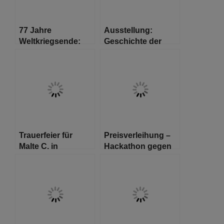
77 Jahre
Ausstellung:
Weltkriegsende:
Geschichte der
Musik aus Krieg
Sinti und Roma in
und Frieden
Europa
Trauerfeier für
Preisverleihung –
Malte C. in
Hackathon gegen
Hamburg
Antisemitismus
2022