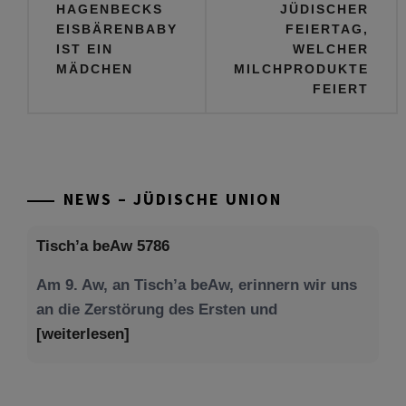
HAGENBECKS
JÜDISCHER
EISBÄRENBABY
FEIERTAG,
IST EIN
WELCHER
MÄDCHEN
MILCHPRODUKTE
FEIERT
NEWS – JÜDISCHE UNION
Tisch’a beAw 5786
Am 9. Aw, an Tisch’a beAw, erinnern wir uns
an die Zerstörung des Ersten und
[weiterlesen]
Tu be’Aw – das jüdische Fest der Liebe, der