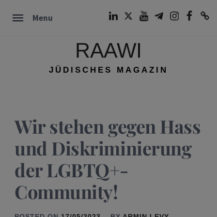
Skip
LinkedIn
Twitter
Youtube
Telegram
Instagram
Facebook
TikTok
Menu
to
content
RAAWI
JÜDISCHES MAGAZIN
Wir stehen gegen Hass
und Diskriminierung
der LGBTQ+-
Community!
POSTED ON
17/05/2023
BY
ARMIN LEVY