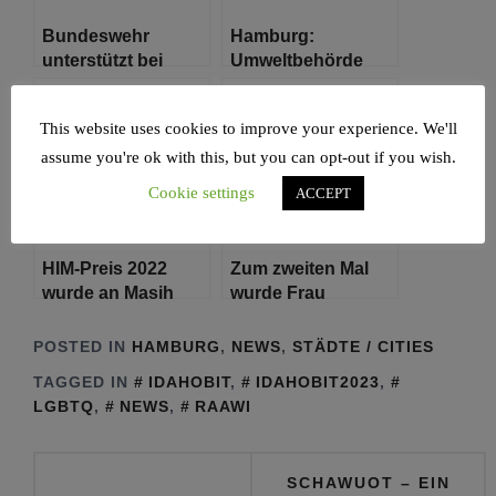
Bundeswehr
Hamburg:
unterstützt bei
Umweltbehörde
Grabpflege auf
warnt vor Betreten
jüdischem Friedhof
des Eises
This website uses cookies to improve your experience. We'll
assume you're ok with this, but you can opt-out if you wish.
Cookie settings
ACCEPT
HIM-Preis 2022
Zum zweiten Mal
wurde an Masih
wurde Frau
Alinejad verliehen
Katharina
Fegebank als
POSTED IN
HAMBURG
,
NEWS
,
STÄDTE / CITIES
„Wissenschaftssenatorin
TAGGED IN
IDAHOBIT
,
IDAHOBIT2023
,
des Jahres“
LGBTQ
,
NEWS
,
RAAWI
ausgezeichnet
Beitragsnavigation
SCHAWUOT – EIN