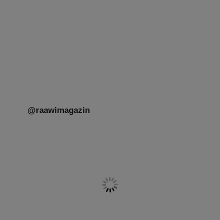
Freundschaft und der Begegnung.
Mit großer Freude teilen wir einige Eindrücke
unseres gestrigen Abends. Jüdische
Menschen unterschiedlicher Generationen,
Herkunft,
[weiterlesen]
@raawimagazin