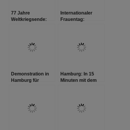
77 Jahre
Internationaler
Weltkriegsende:
Frauentag:
Musik aus Krieg
Zusammen für
und Frieden
mehr
Gleichstellung in
Hamburg
Demonstration in
Hamburg: In 15
Hamburg für
Minuten mit dem
Solidarität mit der
Fahrrad von Altona
Ukraine und
zum Gänsemarkt
Sicherheit in
Europa