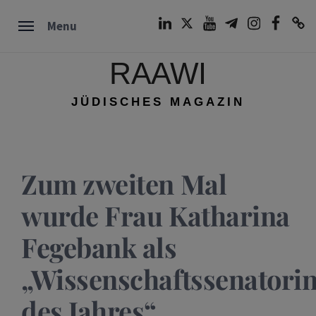
Skip
LinkedIn
Twitter
Youtube
Telegram
Instagram
Facebook
TikTok
Menu
to
content
RAAWI
JÜDISCHES MAGAZIN
Zum zweiten Mal
wurde Frau Katharina
Fegebank als
„Wissenschaftssenatori
des Jahres“