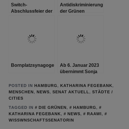
Switch-
Antidiskriminierungskongress
Abschlussfeier der
der Grünen
Kulturbrücke e.V.
Bürgerschaftsfraktion
Hamburg
Bornplatzsynagoge
Ab 6. Januar 2023
übernimmt Sonja
Böseler Leitung
des Bezirksamts
POSTED IN
HAMBURG
,
KATHARINA FEGEBANK
,
Eimsbüttel
MENSCHEN
,
NEWS
,
SENAT AKTUELL
,
STÄDTE /
CITIES
TAGGED IN
DIE GRÜNEN
,
HAMBURG
,
KATHARINA FEGEBANK
,
NEWS
,
RAAWI
,
WISSWNSCHAFTSSENATORIN