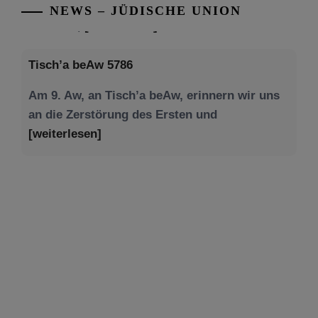
NEWS – JÜDISCHE UNION
Tisch’a beAw 5786
Am 9. Aw, an Tisch’a beAw, erinnern wir uns
an die Zerstörung des Ersten und
[weiterlesen]
Tu be’Aw – das jüdische Fest der Liebe, der
Freundschaft und der Begegnung.
Mit großer Freude teilen wir einige Eindrücke
unseres gestrigen Abends. Jüdische
Menschen unterschiedlicher Generationen,
Herkunft,
[weiterlesen]