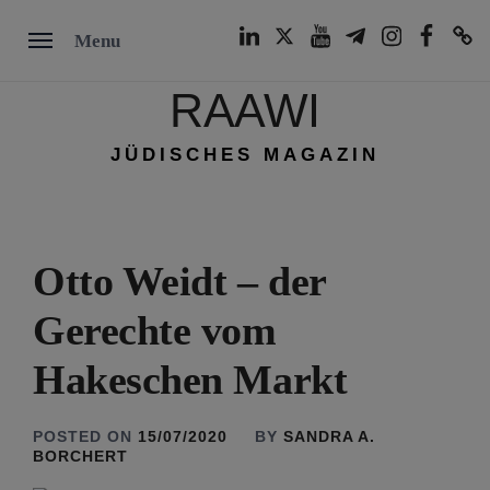
Skip
LinkedIn
Twitter
Youtube
Telegram
Instagram
Facebook
TikTok
Menu
to
content
RAAWI
JÜDISCHES MAGAZIN
Otto Weidt – der
Gerechte vom
Hakeschen Markt
POSTED ON
15/07/2020
BY
SANDRA A.
BORCHERT