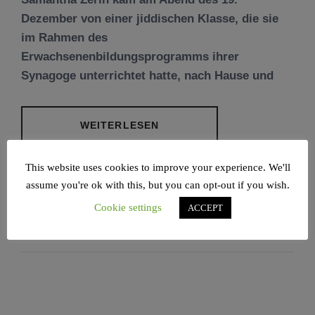
Dezember von einer jiddischen Klasse, die sie
im Rahmen des
Erwachsenenbildungsprogramms ihrer
Synagoge unterrichtet hatte, nach Hause und
WEITERLESEN
This website uses cookies to improve your experience. We'll
POSTED IN
LIFESTYLE
,
NEWS
TAGGED IN
JUDEN IN DEUTSCHLAND
,
JÜDISCHE
assume you're ok with this, but you can opt-out if you wish.
GEMEINSCHAFT
,
JÜDISCHES MAGAZIN
,
LGBT
,
Cookie settings
ACCEPT
RAAWI ראווי РААВИ