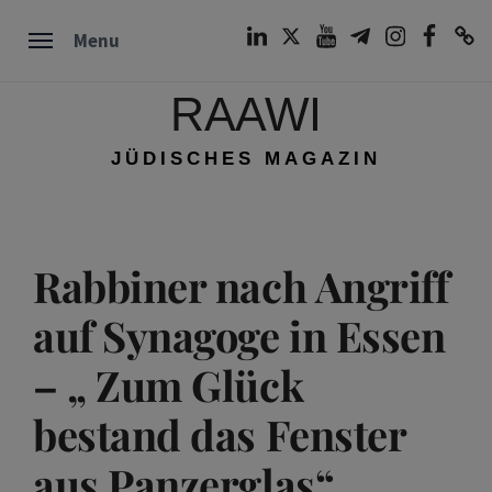
Skip
LinkedIn
Twitter
Youtube
Telegram
Instagram
Facebook
TikTok
Menu
to
content
RAAWI
JÜDISCHES MAGAZIN
Rabbiner nach Angriff
auf Synagoge in Essen
– „ Zum Glück
bestand das Fenster
aus Panzerglas“