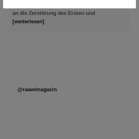
@raawimagazin