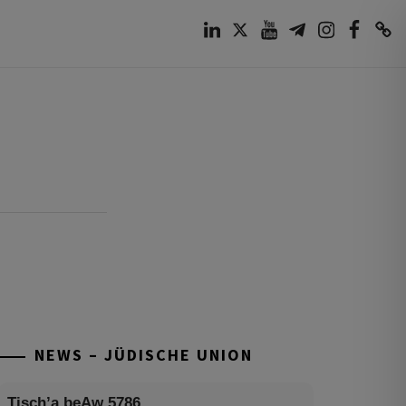
LinkedIn
Twitter
Youtube
Telegram
Instagram
Facebook
TikTok
NEWS – JÜDISCHE UNION
Tisch’a beAw 5786