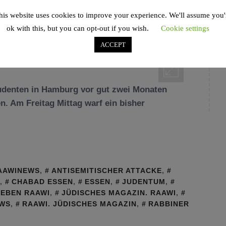
his website uses cookies to improve your experience. We'll assume you'
ok with this, but you can opt-out if you wish.
Cookie settings
ACCEPT
udenten in Hamburg vor gut zwei Monaten
. Am Freitag Mittag warf ein bisher
AAWINEWS
,
ANTISEMITISCHER ATTACKE
,
,
CHABAD ESSEN
,
ESSEN
,
JUDENTUM
,
LEBEN RAAWI
,
JÜDISCHES MAGAZIN. RAAWI
,
EWS
,
RAAWI. JÜDISCHES MAGAZIN
,
RABBINER