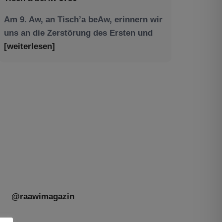
Am 9. Aw, an Tisch’a beAw, erinnern wir
uns an die Zerstörung des Ersten und
[weiterlesen]
Tu be’Aw – das jüdische Fest der Liebe,
der Freundschaft und der Begegnung.
Mit großer Freude teilen wir einige
Eindrücke unseres gestrigen Abends.
Jüdische Menschen unterschiedlicher
Generationen, Herkunft,
[weiterlesen]
@raawimagazin