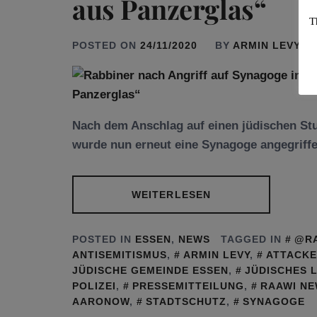
aus Panzerglas“
T
POSTED ON
24/11/2020
BY
ARMIN LEVY
Nach dem Anschlag auf einen jüdischen St
wurde nun erneut eine Synagoge angegriffen
WEITERLESEN
POSTED IN
ESSEN
,
NEWS
TAGGED IN
@R
ANTISEMITISMUS
,
ARMIN LEVY
,
ATTACKE
JÜDISCHE GEMEINDE ESSEN
,
JÜDISCHES 
POLIZEI
,
PRESSEMITTEILUNG
,
RAAWI N
AARONOW
,
STADTSCHUTZ
,
SYNAGOGE