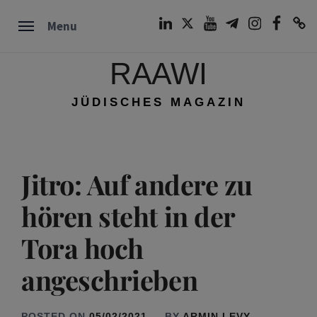
Skip
LinkedIn
Twitter
Youtube
Telegram
Instagram
Facebook
TikTok
Menu
to
content
RAAWI
JÜDISCHES MAGAZIN
Jitro: Auf andere zu
hören steht in der
Tora hoch
angeschrieben
POSTED ON
05/02/2021
BY
ARMIN LEVY