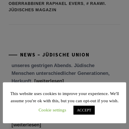
OBERRABBINER RAPHAEL EVERS
,
RAAWI.
JÜDISCHES MAGAZIN
Tu be’Aw – das jüdische Fest der Liebe, der
Freundschaft und der Begegnung.
Mit großer Freude teilen wir einige Eindrücke
unseres gestrigen Abends. Jüdische
NEWS – JÜDISCHE UNION
Menschen unterschiedlicher Generationen,
Herkunft,
[weiterlesen]
Tisch’a beAw 5786
Am 9. Aw, an Tisch’a beAw, erinnern wir uns
This website uses cookies to improve your experience. We'll
an die Zerstörung des Ersten und
assume you're ok with this, but you can opt-out if you wish.
[weiterlesen]
Cookie settings
ACCEPT