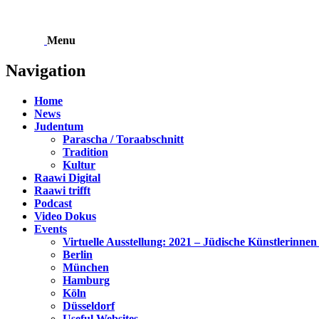
Skip
to
content
Menu
Navigation
Home
News
Judentum
Parascha / Toraabschnitt
Tradition
Kultur
Raawi Digital
Raawi trifft
Podcast
Video Dokus
Events
Virtuelle Ausstellung: 2021 – Jüdische Künstlerinnen
Berlin
München
Hamburg
Köln
Düsseldorf
Useful Websites