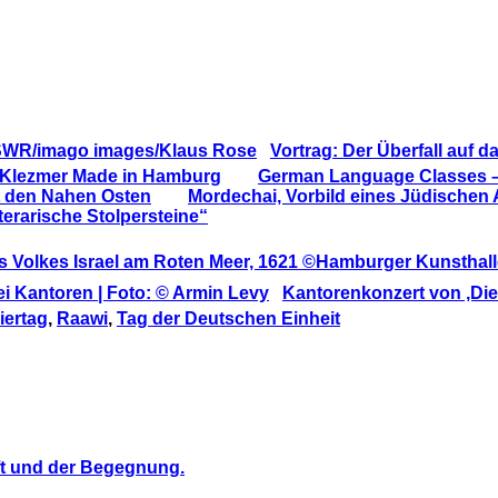
Vortrag: Der Überfall auf d
 Klezmer Made in Hamburg
German Language Classes 
t den Nahen Osten
Mordechai, Vorbild eines Jüdischen
erarische Stolpersteine“
Kantorenkonzert von ‚Die
iertag
,
Raawi
,
Tag der Deutschen Einheit
ft und der Begegnung.