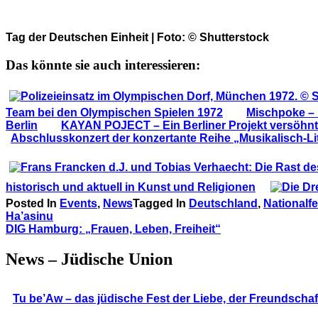
Tag der Deutschen Einheit | Foto: © Shutterstock
Das könnte sie auch interessieren:
Team bei den Olympischen Spielen 1972
Mischpoke –
Berlin
KAYAN POJECT – Ein Berliner Projekt versöhn
Abschlusskonzert der konzertante Reihe „Musikalisch-Lit
historisch und aktuell in Kunst und Religionen
Posted In
Events
,
News
Tagged In
Deutschland
,
Nationalfe
Beitragsnavigation
Ha’asinu
DIG Hamburg: „Frauen, Leben, Freiheit“
News – Jüdische Union
Tu be’Aw – das jüdische Fest der Liebe, der Freundscha