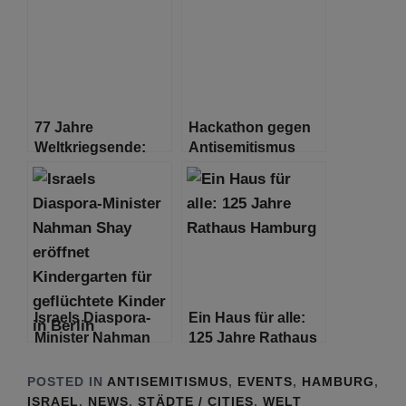
77 Jahre
Hackathon gegen
Weltkriegsende:
Antisemitismus
Musik aus Krieg
und Frieden
Israels Diaspora-
Ein Haus für alle:
Minister Nahman
125 Jahre Rathaus
Shay eröffnet
Hamburg
Kindergarten für
POSTED IN
ANTISEMITISMUS
,
EVENTS
,
HAMBURG
,
geflüchtete Kinder
ISRAEL
,
NEWS
,
STÄDTE / CITIES
,
WELT