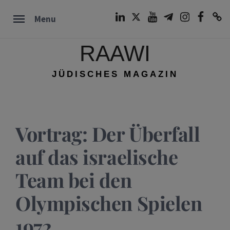
Skip
LinkedIn
Twitter
Youtube
Telegram
Instagram
Facebook
TikTok
Menu
to
content
RAAWI
JÜDISCHES MAGAZIN
Vortrag: Der Überfall
auf das israelische
Team bei den
Olympischen Spielen
1972