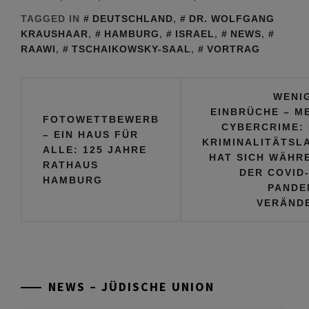
in Berlin
TAGGED IN
DEUTSCHLAND
,
DR. WOLFGANG
KRAUSHAAR
,
HAMBURG
,
ISRAEL
,
NEWS
,
RAAWI
,
TSCHAIKOWSKY-SAAL
,
VORTRAG
Beitragsnavigation
WENI
EINBRÜCHE – M
FOTOWETTBEWERB
CYBERCRIME: 
– EIN HAUS FÜR
KRIMINALITÄTSL
ALLE: 125 JAHRE
HAT SICH WÄHR
RATHAUS
DER COVID-
HAMBURG
PANDE
VERÄND
NEWS – JÜDISCHE UNION