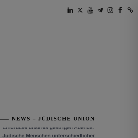
LinkedIn
Twitter
Youtube
Telegram
Instagram
Facebook
TikTok
NEWS – JÜDISCHE UNION
Tisch’a beAw 5786