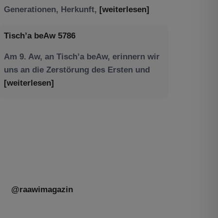
Am 9. Aw, an Tisch’a beAw, erinnern wir
uns an die Zerstörung des Ersten und
[weiterlesen]
Tu be’Aw – das jüdische Fest der Liebe,
der Freundschaft und der Begegnung.
Mit großer Freude teilen wir einige
Eindrücke unseres gestrigen Abends.
Jüdische Menschen unterschiedlicher
Generationen, Herkunft,
[weiterlesen]
@raawimagazin