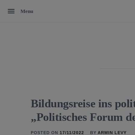
Skip
Menu
to
content
Bildungsreise ins poli
„Politisches Forum de
POSTED ON
17/11/2022
BY
ARMIN LEVY