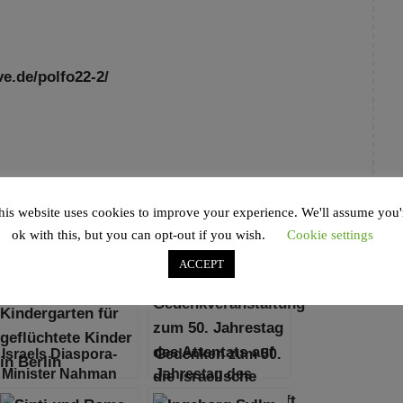
ive.de/polfo22-2/
his website uses cookies to improve your experience. We'll assume you'
ok with this, but you can opt-out if you wish.
Cookie settings
ACCEPT
Israels Diaspora-
Gedenken zum 50.
Minister Nahman
Jahrestag des
Shay eröffnet
Olympia-Attentats