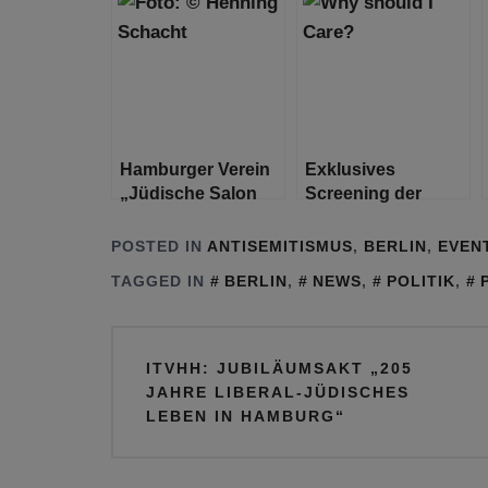
beiden gehören
Hamburger Verein
Exklusives
„Jüdische Salon
Screening der
am Grindel e.V.“
unveröffentlichten
wurde mit
“Why should I
POSTED IN
ANTISEMITISMUS
,
BERLIN
,
EVEN
Ehrenamtspreis
care?”
TAGGED IN
BERLIN
,
NEWS
,
POLITIK
,
ausgezeichnet
Beitragsnavigation
ITVHH: JUBILÄUMSAKT „205
JAHRE LIBERAL-JÜDISCHES
LEBEN IN HAMBURG“