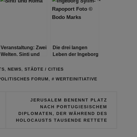
Kindergarten für
geflüchtete Kinder
in Berlin
Veranstaltung: Zwei
Die drei langen
Welten. Sinti und
Leben der Ingeborg
Roma
Syllm-Rapoport
TS
,
NEWS
,
STÄDTE / CITIES
POLITISCHES FORUM
,
WERTEINITIATIVE
JERUSALEM BENENNT PLATZ
NACH PORTUGIESISCHEM
DIPLOMATEN, DER WÄHREND DES
HOLOCAUSTS TAUSENDE RETTETE