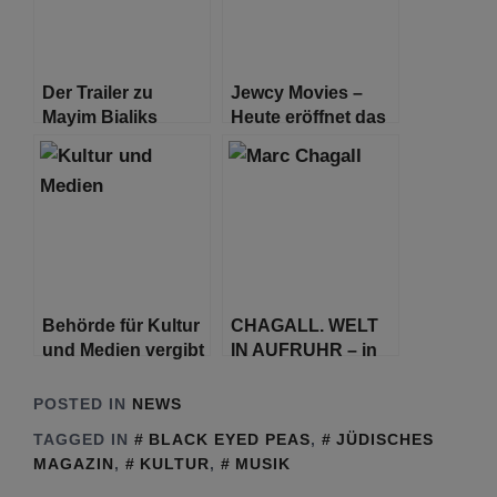
Der Trailer zu
Jewcy Movies –
Mayim Bialiks
Heute eröffnet das
Debütfilm ‚As They
28. Jüdische
Made Us‘ ist da
Filmfestival Berlin
und Brandenburg
Behörde für Kultur
CHAGALL. WELT
und Medien vergibt
IN AUFRUHR – in
Projektförderung
der Schirn
und weitere
Kunsthalle
POSTED IN
NEWS
Sondermittel für die
Frankfurt
TAGGED IN
BLACK EYED PEAS
,
JÜDISCHES
Bildende Kunst in
MAGAZIN
,
KULTUR
,
MUSIK
Hamburg