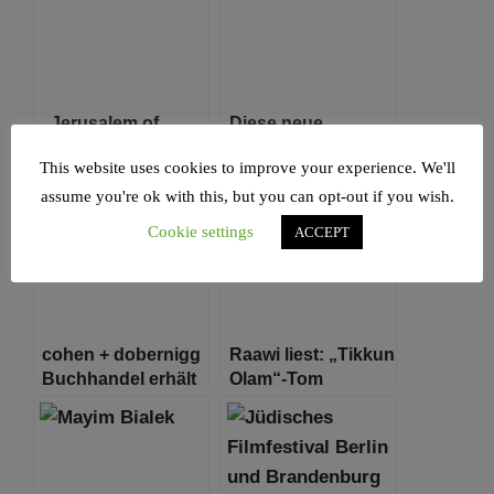
„Jerusalem of
Diese neue
Gold“ – 400
Pessach-Parodie
This website uses cookies to improve your experience. We'll
Musiker haben
bringt das Leben
diesen israelischen
unter Coronavirus-
assume you're ok with this, but you can opt-out if you wish.
Klassiker in eine
Quarantäne
Cookie settings
ACCEPT
Rockhymne
wirklich auf den
verwandelt
Punkt
cohen + dobernigg
Raawi liest: „Tikkun
Buchhandel erhält
Olam“-Tom
den Hamburger
Buchhandlungspreis
2021