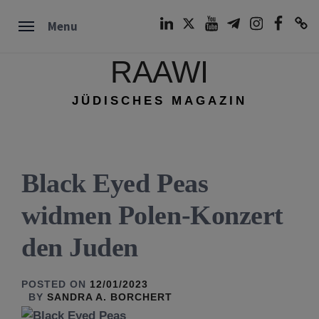
Skip
LinkedIn
Twitter
Youtube
Telegram
Instagram
Facebook
TikTok
Menu
to
content
RAAWI
JÜDISCHES MAGAZIN
Black Eyed Peas
widmen Polen-Konzert
den Juden
POSTED ON
12/01/2023
BY
SANDRA A. BORCHERT