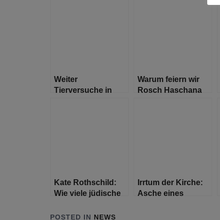
Weiter
Warum feiern wir
Tierversuche in
Rosch Haschana
Hamburg: LPT
zwei Tage lang?
startet unter
strengen Auflagen
Kate Rothschild:
Irrtum der Kirche:
Wie viele jüdische
Asche eines
Comedians braucht
Neonazis wird auf
es, um einen
dem Grab eines
POSTED IN
NEWS