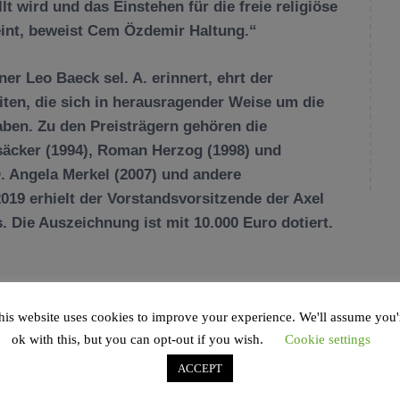
t wird und das Einstehen für die freie religiöse
eint, beweist Cem Özdemir Haltung.“
er Leo Baeck sel. A. erinnert, ehrt der
eiten, die sich in herausragender Weise um die
ben. Zu den Preisträgern gehören die
säcker (1994), Roman Herzog (1998) und
D. Angela Merkel (2007) und andere
2019 erhielt der Vorstandsvorsitzende der Axel
. Die Auszeichnung ist mit 10.000 Euro dotiert.
his website uses cookies to improve your experience. We'll assume you'
ok with this, but you can opt-out if you wish.
Cookie settings
ACCEPT