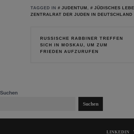
amerikanischen
jüdischen Musikers
TAGGED IN
JUDENTUM
,
JÜDISCHES LEB
Faschisten zu
beigesetzt
ZENTRALRAT DER JUDEN IN DEUTSCHLAND
stoppen?
Beitragsnavigation
RUSSISCHE RABBINER TREFFEN
SICH IN MOSKAU, UM ZUM
FRIEDEN AUFZURUFEN
Suchen
Suchen
LINKEDIN