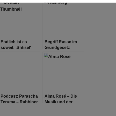
Endlich ist es
Begriff Rasse im
soweit: ‚Shtisel‘
Grundgesetz –
Staffel 3 hat einen
Hamburg schlägt
Trailer
Änderung vor
Podcast: Parascha
Alma Rosé – Die
Teruma – Rabbiner
Musik und der
Shlomo Bistritzky
Holocaust