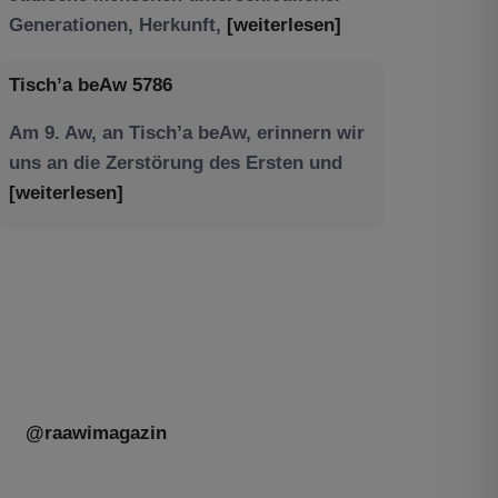
Am 9. Aw, an Tisch’a beAw, erinnern wir
uns an die Zerstörung des Ersten und
[weiterlesen]
Tu be’Aw – das jüdische Fest der Liebe,
der Freundschaft und der Begegnung.
Mit großer Freude teilen wir einige
Eindrücke unseres gestrigen Abends.
Jüdische Menschen unterschiedlicher
Generationen, Herkunft,
[weiterlesen]
@raawimagazin