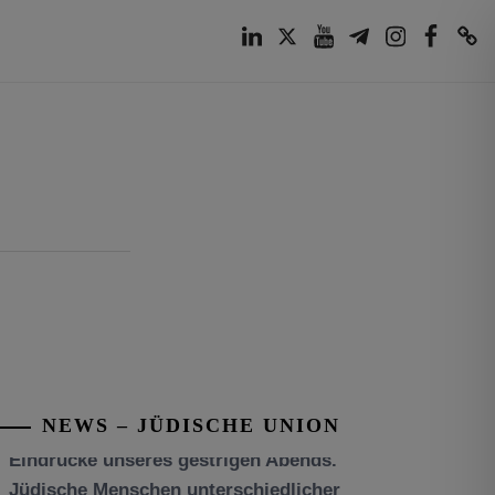
LinkedIn
Twitter
Youtube
Telegram
Instagram
Facebook
TikTok
NEWS – JÜDISCHE UNION
Tisch’a beAw 5786