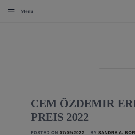
Skip
Menu
to
content
CEM ÖZDEMIR ER
PREIS 2022
POSTED ON
07/09/2022
BY
SANDRA A. BO