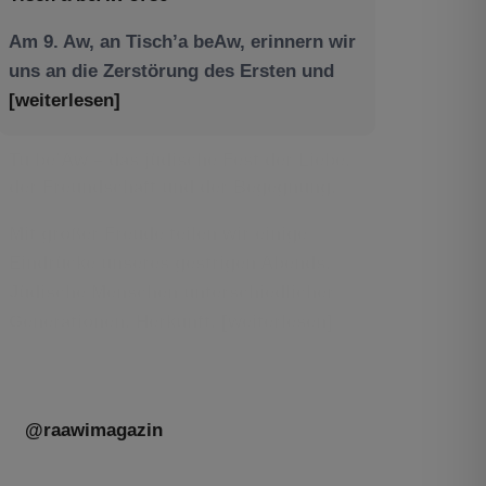
Am 9. Aw, an Tisch’a beAw, erinnern wir
uns an die Zerstörung des Ersten und
[weiterlesen]
Tu be’Aw – das jüdische Fest der Liebe,
der Freundschaft und der Begegnung.
Mit großer Freude teilen wir einige
Eindrücke unseres gestrigen Abends.
Jüdische Menschen unterschiedlicher
Generationen, Herkunft,
[weiterlesen]
@raawimagazin