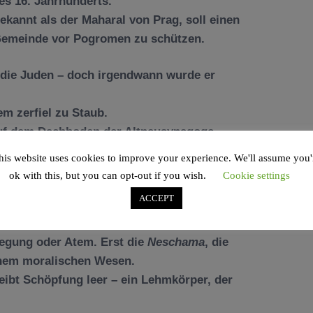
es 16. Jahrhunderts.
bekannt als der
Maharal von Prag
, soll einen
Gemeinde vor Pogromen zu schützen.
 die Juden – doch irgendwann wurde er
m zerfiel zu Staub.
 auf dem Dachboden der Altneusynagoge –
his website uses cookies to improve your experience. We'll assume you'
ok with this, but you can opt-out if you wish.
Cookie settings
ACCEPT
ild des Menschen – mächtig, aber seelenlos.
egung oder Atem. Erst die
Neschama
, die
inem moralischen Wesen.
ibt Schöpfung leer – ein Lehmkörper, der