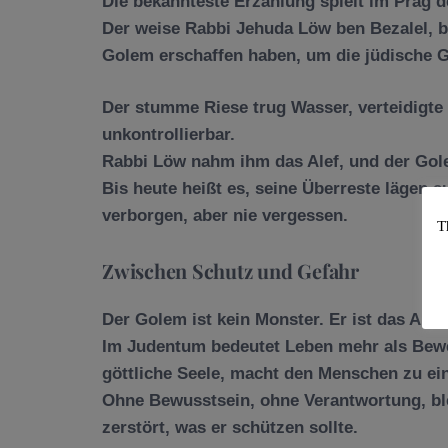
Die bekannteste Erzählung spielt im Prag d
Der weise
Rabbi Jehuda Löw ben Bezalel
, 
Golem erschaffen haben, um die jüdische 
Der stumme Riese trug Wasser, verteidigte
unkontrollierbar.
Rabbi Löw nahm ihm das Alef, und der Gole
Bis heute heißt es, seine Überreste lägen
verborgen, aber nie vergessen.
T
Zwischen Schutz und Gefahr
Der Golem ist kein Monster. Er ist das Abb
Im Judentum bedeutet Leben mehr als Bew
göttliche Seele, macht den Menschen zu e
Ohne Bewusstsein, ohne Verantwortung, ble
zerstört, was er schützen sollte.