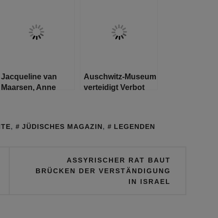
Gericht über die
und TikTok Ikone
Gräueltaten zu
sprechen
Jacqueline van
Auschwitz-Museum
Maarsen, Anne
verteidigt Verbot
Franks beste
israelischer
Freundin, stirbt mit
Flaggen
96 Jahren
HTE
,
JÜDISCHES MAGAZIN
,
LEGENDEN
ASSYRISCHER RAT BAUT
BRÜCKEN DER VERSTÄNDIGUNG
IN ISRAEL