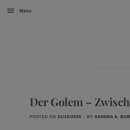
Skip
Menu
to
content
Der Golem – Zwisc
POSTED ON
31/10/2025
BY
SANDRA A. BO