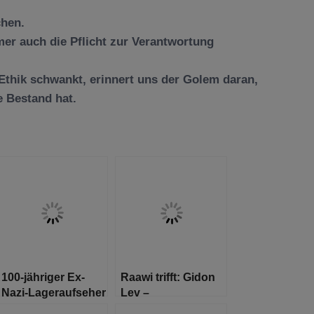
chen.
mer auch die Pflicht zur Verantwortung
 Ethik schwankt, erinnert uns der Golem daran,
e Bestand hat.
100-jähriger Ex-
Raawi trifft: Gidon
Nazi-Lageraufseher
Lev –
weigert sich, vor
Holocaustüberlebender