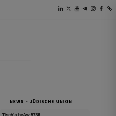
LinkedIn
Twitter
Youtube
Telegram
Instagram
Facebook
TikTok
NEWS – JÜDISCHE UNION
Tisch’a beAw 5786