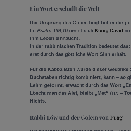
Ein Wort erschafft die Welt
Der Ursprung des Golem liegt tief in der jü
Im
Psalm 139,16
nennt sich
König David
ein
ihm Leben einhaucht.
In der rabbinischen Tradition bedeutet das
erst durch das göttliche Wort Sinn erhält.
Für die Kabbalisten wurde dieser Gedanke
Buchstaben richtig kombiniert, kann – so 
Lehm geformt, erwacht durch das Wort
„E
Löscht man das Alef, bleibt
„Met“
(מת – Tod). Ein einziger Buchstabe trennt Leben von
Nichts.
Rabbi Löw und der Golem von
Prag