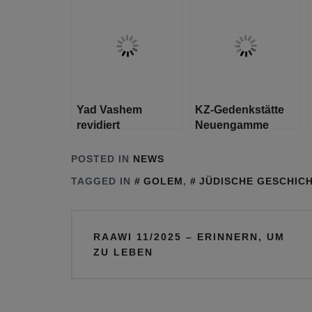
Israel entdeckt
Babyn Jar: Anwalt
strebt Prozess an
Yad Vashem
KZ-Gedenkstätte
revidiert
Neuengamme
Behauptung, dass
erhält Förderung
freigegebene
von rund 12
POSTED IN
NEWS
Kristallnacht-Fotos
Millionen Euro
TAGGED IN
GOLEM
,
JÜDISCHE GESCHIC
bereits gesehen
wurden
Beitragsnavigation
RAAWI 11/2025 – ERINNERN, UM
ZU LEBEN