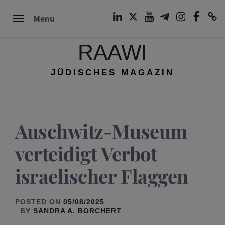
Skip
LinkedIn
Twitter
Youtube
Telegram
Instagram
Facebook
TikTok
Menu
to
content
RAAWI
JÜDISCHES MAGAZIN
Auschwitz-Museum
verteidigt Verbot
israelischer Flaggen
POSTED ON
05/08/2025
BY
SANDRA A. BORCHERT