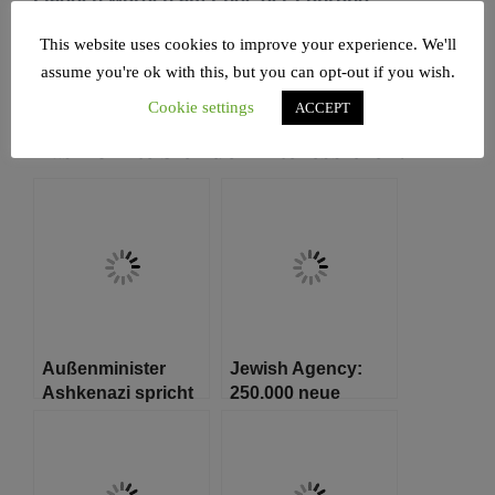
zurückgegeben.
This website uses cookies to improve your experience. We'll
assume you're ok with this, but you can opt-out if you wish.
Cookie settings
ACCEPT
Das Könnte Sie Auch Interessieren:
Außenminister
Jewish Agency:
Ashkenazi spricht
250.000 neue
mit Scheich
Einwanderer in den
Abdullah bin Zayed
nächsten 5 Jahren