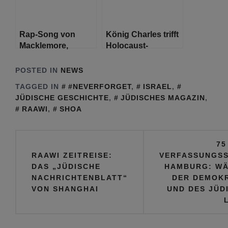
Rap-Song von
König Charles trifft
Macklemore,
Holocaust-
verteidigt pro-
Überlebende im
palästinensische
Vorfeld seines
POSTED IN
NEWS
Hochschulproteste
historischen
TAGGED IN
#NEVERFORGET
,
ISRAEL
,
und verurteilt Israel
Auschwitz-
JÜDISCHE GESCHICHTE
,
JÜDISCHES MAGAZIN
,
Besuchs
RAAWI
,
SHOA
Beitragsnavigation
75
RAAWI ZEITREISE:
VERFASSUNGS
DAS „JÜDISCHE
HAMBURG: W
NACHRICHTENBLATT“
DER DEMOKR
VON SHANGHAI
UND DES JÜD