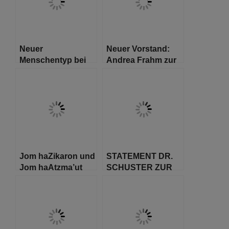
Neuer
Neuer Vorstand:
Menschentyp bei
Andrea Frahm zur
Ausgrabungen in
Vorstandsvorsitzenden
Israel entdeckt
der DIG Hamburg
gewählt
Jom haZikaron und
STATEMENT DR.
Jom haAtzma’ut
SCHUSTER ZUR
DEUTSCHEN
UNRWA-
FINANZIERUNG