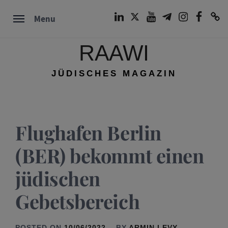
Skip
LinkedIn
Twitter
Youtube
Telegram
Instagram
Facebook
TikTok
Menu
to
content
RAAWI
JÜDISCHES MAGAZIN
Flughafen Berlin
(BER) bekommt einen
jüdischen
Gebetsbereich
POSTED ON
10/06/2022
BY
ARMIN LEVY