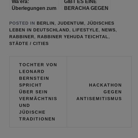
Wa’era:
GIBT ES EINE
Überlegungen zum
BERACHA GEGEN
Eigentumsrecht
ANTISEMITISMUS?
von Körperteilen
POSTED IN
BERLIN
,
JUDENTUM
,
JÜDISCHES
LEBEN IN DEUTSCHLAND
,
LIFESTYLE
,
NEWS
,
RABBINER
,
RABBINER YEHUDA TEICHTAL
,
STÄDTE / CITIES
Beitragsnavigation
TOCHTER VON
LEONARD
BERNSTEIN
SPRICHT
HACKATHON
ÜBER SEIN
GEGEN
VERMÄCHTNIS
ANTISEMITISMUS
UND
JÜDISCHE
TRADITIONEN