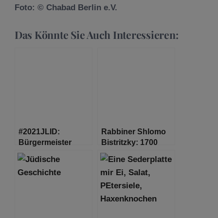
Foto: © Chabad Berlin e.V.
Das Könnte Sie Auch Interessieren:
#2021JLID:
Rabbiner Shlomo
Bürgermeister
Bistritzky: 1700
Tschentscher
Jahre Judentum –
empfängt Mitglieder
Darauf
der Jüdischen
zurückblicken, was
Gemeinden im
das Judentum
Hamburger
ausmacht
Rathaus