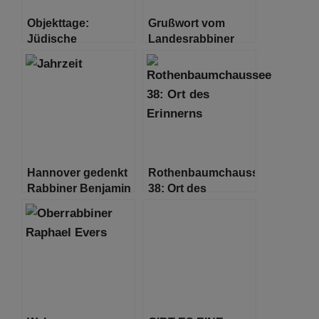
Objekttage:
Grußwort vom
Jüdische
Landesrabbiner
Geschichte in
Shlomo Bistritzky
Hamburg sammeln
zum Pessachfest
Hannover gedenkt
Rothenbaumchaussee
Rabbiner Benjamin
38: Ort des
Wolff sel. A.
Erinnerns