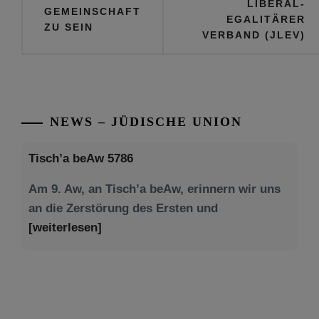
LIBERAL-
GEMEINSCHAFT
EGALITÄRER
ZU SEIN
VERBAND (JLEV)
NEWS – JÜDISCHE UNION
Tisch’a beAw 5786
Am 9. Aw, an Tisch’a beAw, erinnern wir uns
an die Zerstörung des Ersten und
[weiterlesen]
Tu be’Aw – das jüdische Fest der Liebe, der
Freundschaft und der Begegnung.
Mit großer Freude teilen wir einige Eindrücke