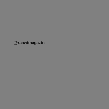
unseres gestrigen Abends. Jüdische
Menschen unterschiedlicher Generationen,
Herkunft,
[weiterlesen]
@raawimagazin