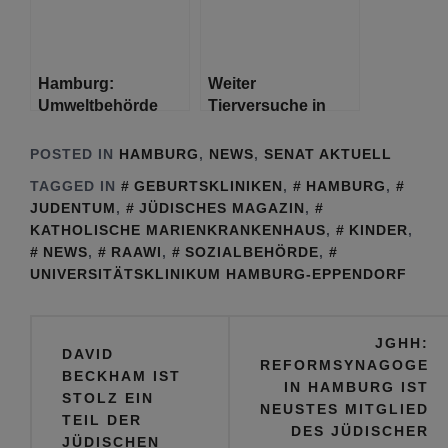
Hamburg:
Weiter
Umweltbehörde
Tierversuche in
warnt vor Betreten
Hamburg: LPT
des Eises
startet unter
POSTED IN
HAMBURG
,
NEWS
,
SENAT AKTUELL
strengen Auflagen
TAGGED IN
GEBURTSKLINIKEN
,
HAMBURG
,
JUDENTUM
,
JÜDISCHES MAGAZIN
,
KATHOLISCHE MARIENKRANKENHAUS
,
KINDER
,
NEWS
,
RAAWI
,
SOZIALBEHÖRDE
,
UNIVERSITÄTSKLINIKUM HAMBURG-EPPENDORF
Beitragsnavigation
JGHH:
DAVID
REFORMSYNAGOGE
BECKHAM IST
IN HAMBURG IST
STOLZ EIN
NEUSTES MITGLIED
TEIL DER
DES JÜDISCHER
JÜDISCHEN