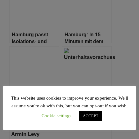
Hamburg passt
Hamburg: In 15
Isolations- und
Minuten mit dem
Quarantäneregelungen
Fahrrad von Altona
an
zum Gänsemarkt
This website uses cookies to improve your experience. We'll
Sukkot 5783
Neuer Service:
assume you're ok with this, but you can opt-out if you wish.
Unterhaltsvorschuss
online beantragen
Cookie settings
ACCEPT