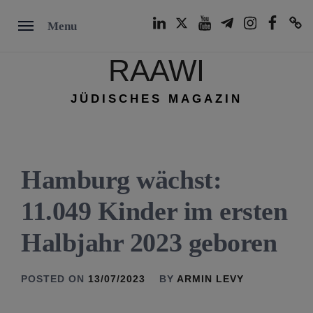
Skip
LinkedIn
Twitter
Youtube
Telegram
Instagram
Facebook
TikTok
Menu
to
content
RAAWI
JÜDISCHES MAGAZIN
Hamburg wächst:
11.049 Kinder im ersten
Halbjahr 2023 geboren
POSTED ON
13/07/2023
BY
ARMIN LEVY