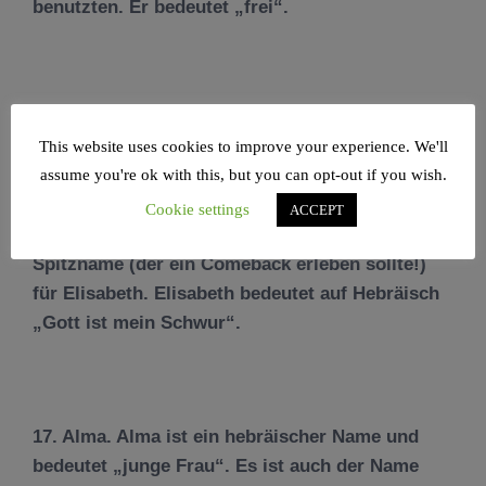
benutzten. Er bedeutet „frei“.
15. Ella. Ella bedeutet „Göttin“ auf Hebräisch.
This website uses cookies to improve your experience. We'll
assume you're ok with this, but you can opt-out if you wish.
Cookie settings
ACCEPT
16. Bessie. Bessie ist auch ein altmodischer
Spitzname (der ein Comeback erleben sollte!)
für Elisabeth. Elisabeth bedeutet auf Hebräisch
„Gott ist mein Schwur“.
17. Alma. Alma ist ein hebräischer Name und
bedeutet „junge Frau“. Es ist auch der Name