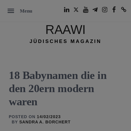
Skip
LinkedIn
Twitter
Youtube
Telegram
Instagram
Facebook
TikTok
Menu
to
content
RAAWI
JÜDISCHES MAGAZIN
18 Babynamen die in
den 20ern modern
waren
POSTED ON
14/02/2023
BY
SANDRA A. BORCHERT