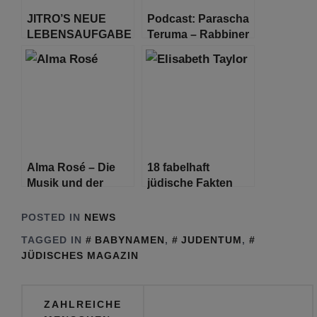
JITRO’S NEUE
Podcast: Parascha
LEBENSAUFGABE
Teruma – Rabbiner
Shlomo Bistritzky
Alma Rosé – Die
18 fabelhaft
Musik und der
jüdische Fakten
Holocaust
über Elizabeth
Taylor
POSTED IN
NEWS
TAGGED IN
BABYNAMEN
,
JUDENTUM
,
JÜDISCHES MAGAZIN
Beitragsnavigation
ZAHLREICHE