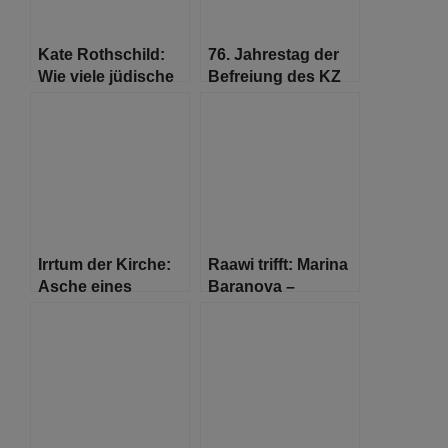
Kate Rothschild:
76. Jahrestag der
Wie viele jüdische
Befreiung des KZ
Comedians braucht
Buchenwald
es, um einen
amerikanischen
Faschisten zu
stoppen?
Irrtum der Kirche:
Raawi trifft: Marina
Asche eines
Baranova –
Neonazis wird auf
„Offenen
dem Grab eines
Antisemitismus
jüdischen Musikers
habe ich noch nicht
beigesetzt
erlebt.“