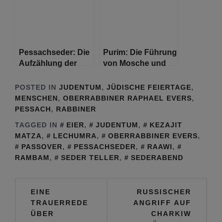
Sederabend
Pessachseder: Die
Purim: Die Führung
Aufzählung der
von Mosche und
Zehn Plagen
Mordechai
POSTED IN
JUDENTUM
,
JÜDISCHE FEIERTAGE
,
MENSCHEN
,
OBERRABBINER RAPHAEL EVERS
,
PESSACH
,
RABBINER
TAGGED IN
EIER
,
JUDENTUM
,
KEZAJIT
MATZA
,
LECHUMRA
,
OBERRABBINER EVERS
,
PASSOVER
,
PESSACHSEDER
,
RAAWI
,
RAMBAM
,
SEDER TELLER
,
SEDERABEND
Beitragsnavigation
EINE
RUSSISCHER
TRAUERREDE
ANGRIFF AUF
ÜBER
CHARKIW