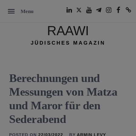
Skip
LinkedIn
Twitter
Youtube
Telegram
Instagram
Facebook
TikTok
Menu
to
content
RAAWI
JÜDISCHES MAGAZIN
Berechnungen und
Messungen von Matza
und Maror für den
Sederabend
POSTED ON
22/03/2022
BY
ARMIN LEVY