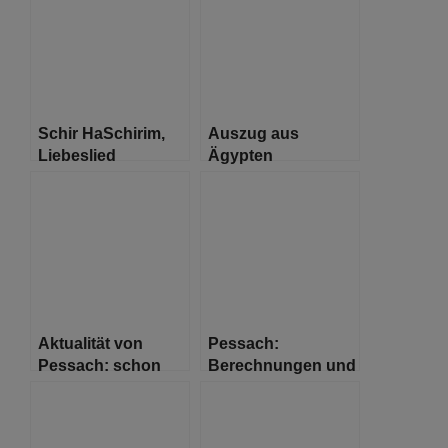
Schir HaSchirim,
Auszug aus
Liebeslied
Ägypten
Aktualität von
Pessach:
Pessach: schon
Berechnungen und
damals waren wir
Messungen von
Fremde im Land
Matza und Maror
Ägypten
für den