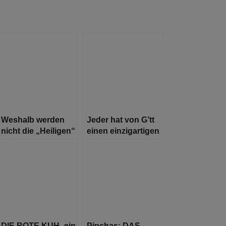
Weshalb werden
Jeder hat von G’tt
nicht die „Heiligen“
einen einzigartigen
und die
Charakter mit ganz
„Gelehrten“
besonderen
ausgewählt, um
Talenten erhalten
das Volk zu
segnen?
e
DIE ROTE KUH- ein
Pinchas: DAS