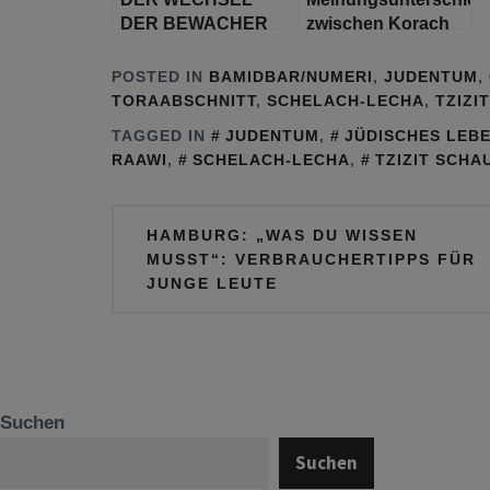
DER BEWACHER
zwischen Korach
AM MISCHKAN
und Mosche
(Tabernakel) UND
POSTED IN
BAMIDBAR/NUMERI
,
JUDENTUM
,
AM MIKDASCH
TORAABSCHNITT
,
SCHELACH-LECHA
,
TZIZI
(Tempel)
TAGGED IN
JUDENTUM
,
JÜDISCHES LEB
RAAWI
,
SCHELACH-LECHA
,
TZIZIT SCHA
Beitragsnavigation
HAMBURG: „WAS DU WISSEN
MUSST“: VERBRAUCHERTIPPS FÜR
JUNGE LEUTE
Suchen
Suchen