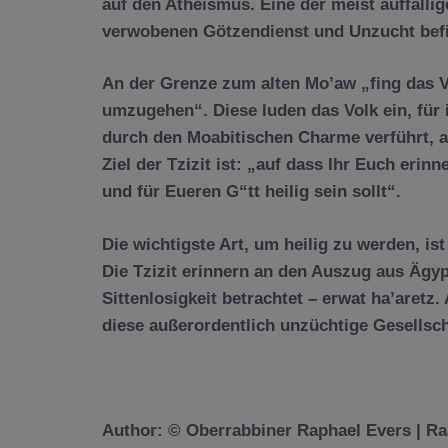
auf den Atheismus. Eine der meist auffälli
verwobenen Götzendienst und Unzucht befi
An der Grenze zum alten Mo’aw „fing das V
umzugehen“. Diese luden das Volk ein, für
durch den Moabitischen Charme verführt, a
Ziel der Tzizit ist: „auf dass Ihr Euch erin
und für Eueren G“tt heilig sein sollt“.
Die wichtigste Art, um heilig zu werden, i
Die Tzizit erinnern an den Auszug aus Ägy
Sittenlosigkeit betrachtet – erwat ha’aretz.
diese außerordentlich unzüchtige Gesellscha
Author: © Oberrabbiner Raphael Evers | R