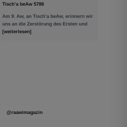
Am 9. Aw, an Tisch’a beAw, erinnern wir
uns an die Zerstörung des Ersten und
[weiterlesen]
Tu be’Aw – das jüdische Fest der Liebe,
der Freundschaft und der Begegnung.
Mit großer Freude teilen wir einige
Eindrücke unseres gestrigen Abends.
Jüdische Menschen unterschiedlicher
Generationen, Herkunft,
[weiterlesen]
@raawimagazin