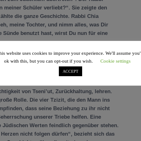
en meiner Schüler verliebt?“. Sie zeigte den
ählte die ganze Geschichte. Rabbi Chia
h, meine Tochter, und nimm alles, was Dir
ie Sünde benutzt hast, wirst Du nun für eine
his website uses cookies to improve your experience. We'll assume you'
ok with this, but you can opt-out if you wish.
Cookie settings
ACCEPT
htigkeit von Tseni’ut, Zurückhaltung, lehren.
große Rolle. Die vier Tzizit, die den Mann ins
mpfinden, dass seine Beziehung zu ihr nicht
Beherrschung unserer Triebe helfen. Eine
e Jüdischen Werten feindlich gegenüber stehen.
Herzen nicht folgen dürfen“, bezieht sich das