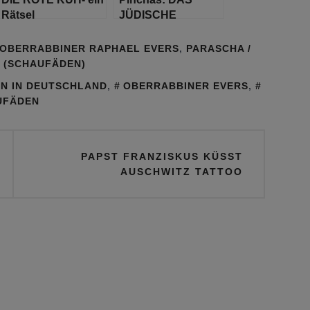
Rätsel
JÜDISCHE
Lemischmeret – zur
ERBRECHT
Aufbewahrung
OBERRABBINER RAPHAEL EVERS
,
PARASCHA /
T (SCHAUFÄDEN)
EN IN DEUTSCHLAND
,
OBERRABBINER EVERS
,
UFÄDEN
PAPST FRANZISKUS KÜSST
AUSCHWITZ TATTOO