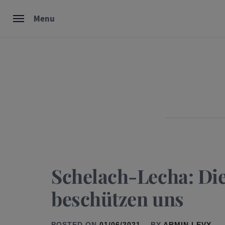
Skip
Menu
to
content
Schelach-Lecha: Die
beschützen uns
POSTED ON
01/06/2021
BY
ARMIN LEVY