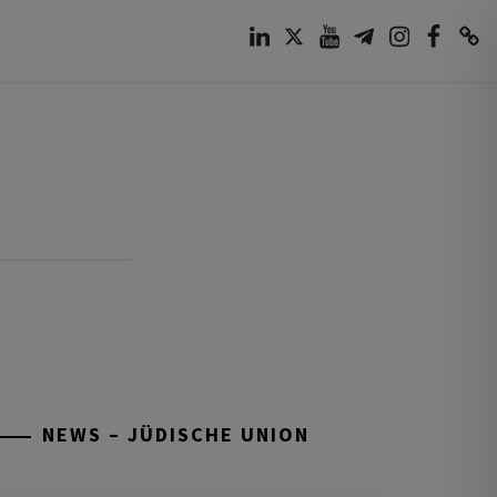
LinkedIn
Twitter
Youtube
Telegram
Instagram
Facebook
TikTok
NEWS – JÜDISCHE UNION
Tisch’a beAw 5786