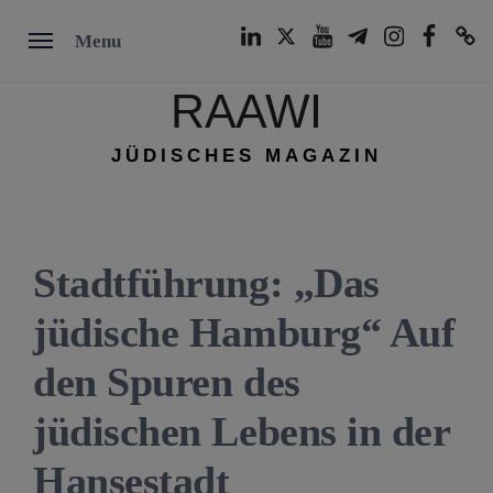
Skip
LinkedIn
Twitter
Youtube
Telegram
Instagram
Facebook
TikTok
Menu
to
content
RAAWI
JÜDISCHES MAGAZIN
Stadtführung: „Das
jüdische Hamburg“ Auf
den Spuren des
jüdischen Lebens in der
Hansestadt