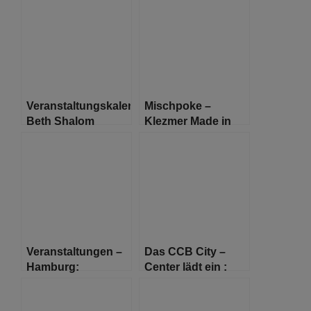
Veranstaltungskalender
Mischpoke –
Beth Shalom
Klezmer Made in
München/Februar
Hamburg
Veranstaltungen –
Das CCB City –
Hamburg:
Center lädt ein :
Konferenz „Spaces
Edelsteine aus
in Holocaust
Fauna und Flora