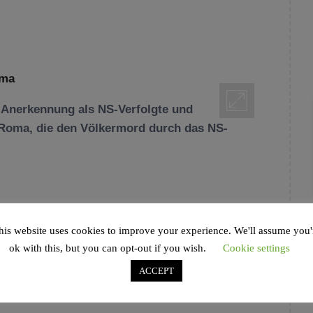
r Anerkennung als NS-Verfolgte und
d Roma, die den Völkermord durch das NS-
his website uses cookies to improve your experience. We'll assume you'
BURG
,
MENCHENRECHTE
,
NEWS
,
SENAT
ok with this, but you can opt-out if you wish.
Cookie settings
TAGGED IN
ARNOLD WEISS
,
BORIS WEINRICH
,
ACCEPT
 MICHELSEN
,
MORITZ TERFLOTH
,
NEWS
,
EN. SINTI UND ROMA