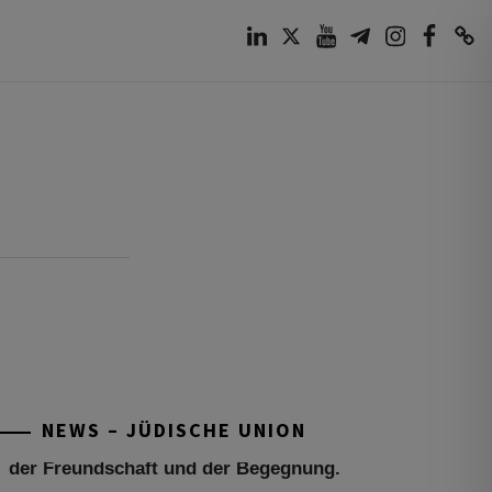
LinkedIn
Twitter
Youtube
Telegram
Instagram
Facebook
TikTok
Tu be’Aw – das jüdische Fest der Liebe,
der Freundschaft und der Begegnung.
Mit großer Freude teilen wir einige
Eindrücke unseres gestrigen Abends.
Jüdische Menschen unterschiedlicher
NEWS – JÜDISCHE UNION
Generationen, Herkunft,
[weiterlesen]