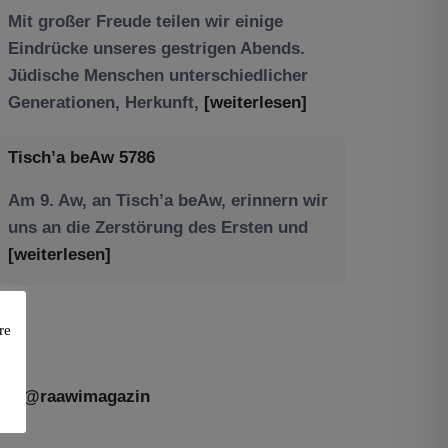
Tisch’a beAw 5786
Am 9. Aw, an Tisch’a beAw, erinnern wir
uns an die Zerstörung des Ersten und
[weiterlesen]
re
@raawimagazin