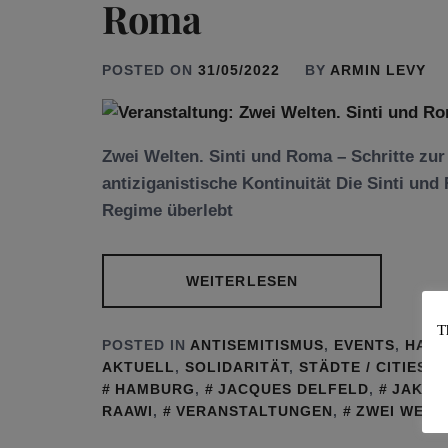
Roma
POSTED ON
31/05/2022
BY
ARMIN LEVY
Zwei Welten. Sinti und Roma – Schritte zu
antiziganistische Kontinuität Die Sinti un
Regime überlebt
WEITERLESEN
T
POSTED IN
ANTISEMITISMUS
,
EVENTS
,
HAM
AKTUELL
,
SOLIDARITÄT
,
STÄDTE / CITIES
HAMBURG
,
JACQUES DELFELD
,
JAKOB
RAAWI
,
VERANSTALTUNGEN
,
ZWEI WELT