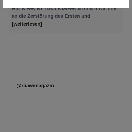
[weiterlesen]
@raawimagazin