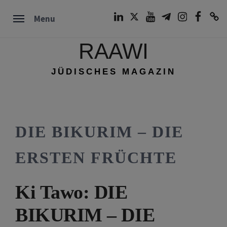
Skip
LinkedIn
Twitter
Youtube
Telegram
Instagram
Facebook
TikTok
Menu
to
content
RAAWI
JÜDISCHES MAGAZIN
DIE BIKURIM – DIE
ERSTEN FRÜCHTE
Ki Tawo: DIE
BIKURIM – DIE