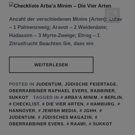
Anzahl der verschiedenen Minim (Arten): Lulav
– 1 Palmenzweig; Aravot – 2 Weidenäste;
Hadassim – 3 Myrte-Zweige; Etrog – 1
Zitrusfrucht Beachten Sie, dass ein
WEITERLESEN
POSTED IN
JUDENTUM
,
JÜDISCHE FEIERTAGE
,
OBERRABBINER RAPHAEL EVERS
,
RABBINER
,
SUKKOT
TAGGED IN
ARBA'A MINIM
,
BERLIN
,
CHECKLIST
,
DIE VIER ARTEN
,
HAMBURG
,
HANNOVER
,
JEWISH MEDIA
,
JGHH
,
JUDENTUM
,
JÜDISCHES MAGAZIN
,
OBERRABBINER EVERS
,
RAAWI
,
SUKKOT
Tu be’Aw – das jüdische Fest der Liebe, der