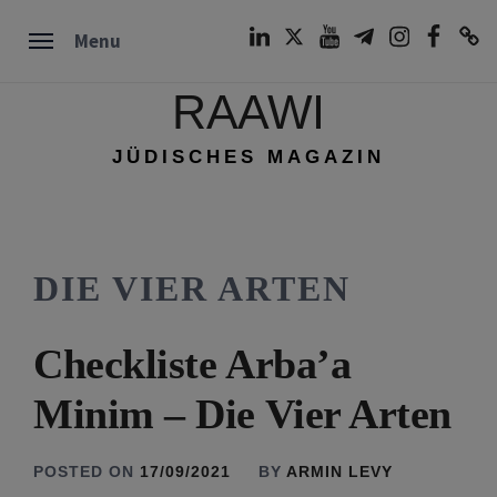
Skip
LinkedIn
Twitter
Youtube
Telegram
Instagram
Facebook
TikTok
Menu
to
content
RAAWI
JÜDISCHES MAGAZIN
DIE VIER ARTEN
Checkliste Arba’a
Minim – Die Vier Arten
POSTED ON
17/09/2021
BY
ARMIN LEVY