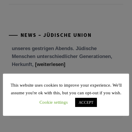
Freundschaft und der Begegnung.
Mit großer Freude teilen wir einige Eindrücke
unseres gestrigen Abends. Jüdische
Menschen unterschiedlicher Generationen,
NEWS – JÜDISCHE UNION
Herkunft,
[weiterlesen]
Tisch’a beAw 5786
Am 9. Aw, an Tisch’a beAw, erinnern wir uns
an die Zerstörung des Ersten und
This website uses cookies to improve your experience. We'll
[weiterlesen]
assume you're ok with this, but you can opt-out if you wish.
Cookie settings
ACCEPT