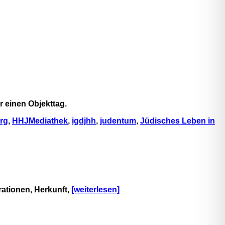
 einen Objekttag.
rg
,
HHJMediathek
,
igdjhh
,
judentum
,
Jüdisches Leben in
rationen, Herkunft,
[weiterlesen]