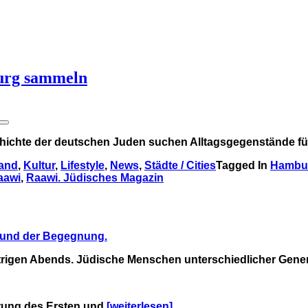
burg sammeln
chichte der deutschen Juden suchen Alltagsgegenstände für
land
,
Kultur
,
Lifestyle
,
News
,
Städte / Cities
Tagged In
Hambu
aawi
,
Raawi. Jüdisches Magazin
t und der Begegnung.
estrigen Abends. Jüdische Menschen unterschiedlicher Gene
örung des Ersten und
[weiterlesen]