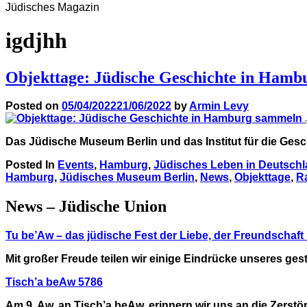
Jüdisches Magazin
igdjhh
Objekttage: Jüdische Geschichte in Ham
Posted on
05/04/2022
21/06/2022
by
Armin Levy
Das Jüdische Museum Berlin und das Institut für die Ges
Posted In
Events
,
Hamburg
,
Jüdisches Leben in Deutsch
Hamburg
,
Jüdisches Museum Berlin
,
News
,
Objekttage
,
R
News – Jüdische Union
Tu be’Aw – das jüdische Fest der Liebe, der Freundschaf
Mit großer Freude teilen wir einige Eindrücke unseres g
Tisch’a beAw 5786
Am 9. Aw, an Tisch’a beAw, erinnern wir uns an die Zerst