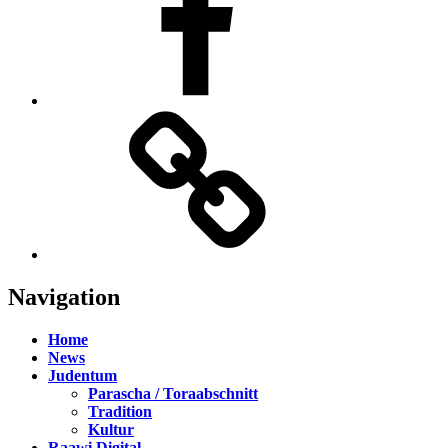
TikTok
Navigation
Home
News
Judentum
Parascha / Toraabschnitt
Tradition
Kultur
Raawi Digital