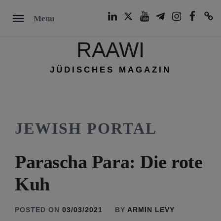
Skip
LinkedIn
Twitter
Youtube
Telegram
Instagram
Facebook
TikTok
Menu
to
content
RAAWI
JÜDISCHES MAGAZIN
JEWISH PORTAL
Parascha Para: Die rote
Kuh
POSTED ON
03/03/2021
BY
ARMIN LEVY