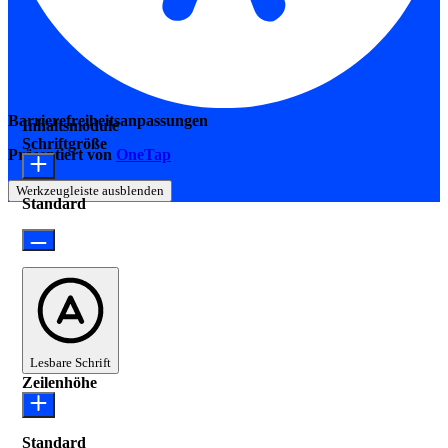
Barrierefreiheitsanpassungen
Inhaltsmodule
Schriftgröße
Präsentiert von
OneTap
Werkzeugleiste ausblenden
Standard
Lesbare Schrift
Zeilenhöhe
Standard