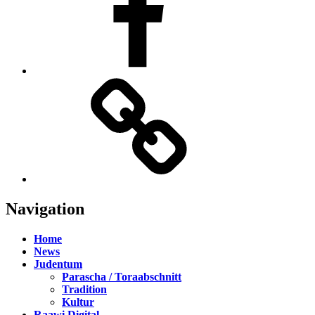
TikTok
Navigation
Home
News
Judentum
Parascha / Toraabschnitt
Tradition
Kultur
Raawi Digital