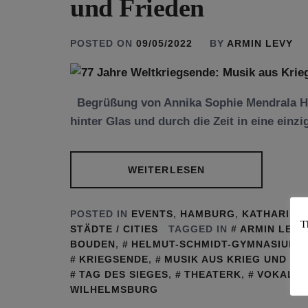
und Frieden
POSTED ON
09/05/2022
BY
ARMIN LEVY
Begrüßung von Annika Sophie Mendrala Ha
hinter Glas und durch die Zeit in eine einzi
WEITERLESEN
POSTED IN
EVENTS
,
HAMBURG
,
KATHARINA
T
STÄDTE / CITIES
TAGGED IN
ARMIN LEVY
BOUDEN
,
HELMUT-SCHMIDT-GYMNASIUM
,
KRIEGSENDE
,
MUSIK AUS KRIEG UND FR
TAG DES SIEGES
,
THEATERK
,
VOKALW
WILHELMSBURG