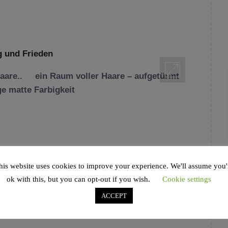
are.. ein Raum voller Haare – aufgetürmt
ge matte Farbigkeit
 FEGEBANK
,
MENSCHEN
,
NEWS
,
SOLIDARITÄT
,
his website uses cookies to improve your experience. We'll assume you'
,
FACES FOR THE NAMES
,
HAMBURG
,
HÉDI
ok with this, but you can opt-out if you wish.
Cookie settings
JÜDISCHES MAGAZIN
,
KATHARINA FEGEBANK
,
IEDEN
,
NEWS
,
RAAWI
,
TAG DER BEFREIUNG
,
ACCEPT
ERK HAMBURG
,
WHY SHOULD I CARE?
,