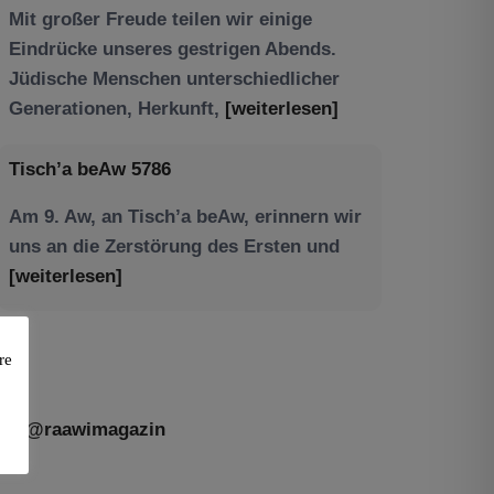
Tisch’a beAw 5786
Am 9. Aw, an Tisch’a beAw, erinnern wir
uns an die Zerstörung des Ersten und
[weiterlesen]
re
@raawimagazin