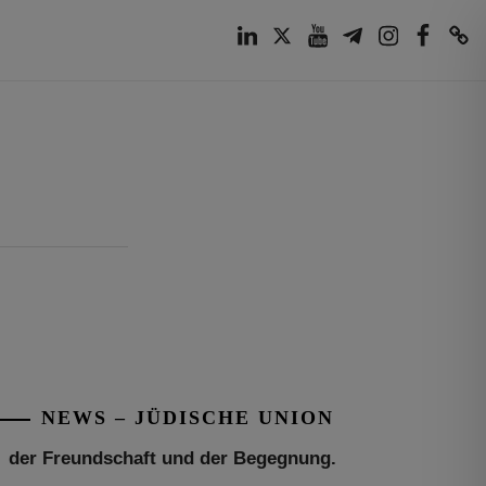
LinkedIn
Twitter
Youtube
Telegram
Instagram
Facebook
TikTok
Tu be’Aw – das jüdische Fest der Liebe,
der Freundschaft und der Begegnung.
Mit großer Freude teilen wir einige
Eindrücke unseres gestrigen Abends.
Jüdische Menschen unterschiedlicher
NEWS – JÜDISCHE UNION
Generationen, Herkunft,
[weiterlesen]