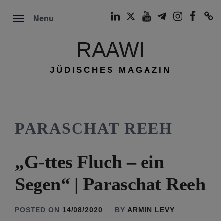
Skip
LinkedIn
Twitter
Youtube
Telegram
Instagram
Facebook
TikTok
Menu
to
content
RAAWI
JÜDISCHES MAGAZIN
PARASCHAT REEH
„G-ttes Fluch – ein
Segen“ | Paraschat Reeh
POSTED ON
14/08/2020
BY
ARMIN LEVY